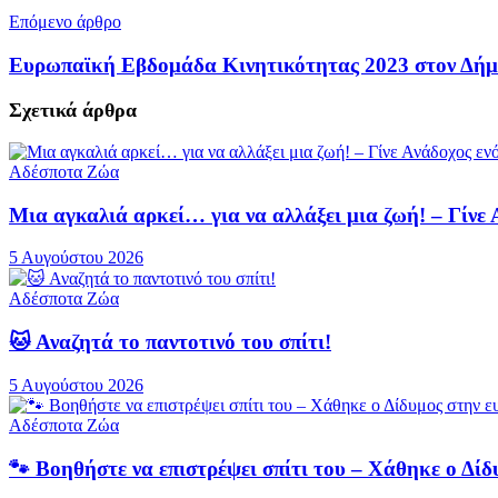
Επόμενο άρθρο
Ευρωπαϊκή Εβδομάδα Κινητικότητας 2023 στον Δήμ
Σχετικά
άρθρα
Αδέσποτα Ζώα
Μια αγκαλιά αρκεί… για να αλλάξει μια ζωή! – Γίνε
5 Αυγούστου 2026
Αδέσποτα Ζώα
🐱 Αναζητά το παντοτινό του σπίτι!
5 Αυγούστου 2026
Αδέσποτα Ζώα
🐾 Βοηθήστε να επιστρέψει σπίτι του – Χάθηκε ο Δ