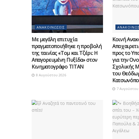
ΑΝΑΚΟΙΝΏΣΕΙΣ
ΑΝΑΚΟΙΝΏΣ
Με μεγάλη επιτυχία
Κοινή Ανακ
πραγματοποιήθηκε η προβολή
Αποχαιρετι
της ταινίας «Τομ και Τζέρι: Η
προς το Υπ
Απαγορευμένη Πυξίδα» στον
για την Ον
Κινηματογράφο ΤΙΤΑΝ
Σχολικής 
του Θεόδω
8 Αυγούστου 2026
Κατσωνόπο
7 Αυγούστου 