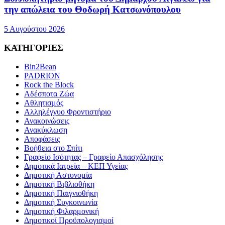
την απώλεια του Θοδωρή Κατσωνόπουλου
5 Αυγούστου 2026
ΚΑΤΗΓΟΡΙΕΣ
Bin2Bean
PADRION
Rock the Block
Αδέσποτα Ζώα
Αθλητισμός
Αλληλέγγυο Φροντιστήριο
Ανακοινώσεις
Ανακύκλωση
Αποφάσεις
Βοήθεια στο Σπίτι
Γραφείο Ισότητας – Γραφείο Απασχόλησης
Δημοτικά Ιατρεία – ΚΕΠ Υγείας
Δημοτική Αστυνομία
Δημοτική Βιβλιοθήκη
Δημοτική Παιγνιοθήκη
Δημοτική Συγκοινωνία
Δημοτική Φιλαρμονική
Δημοτικοί Προϋπολογισμοί