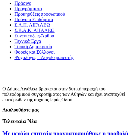
Πράσινο
Προγράμματα
Προκηρύξεις προσωπικού
Πρόνοια Επιδόματα
Σ.Α.Π. ΑΙΓΑΛΕΩ
Σ.Β.Α.Κ. ΑΙΓΑΛΕΩ
Συνεντεύξεις-Άρθρα
Τεχνικά Έργα
Τοπική Δημοκρατία
Φορείς και Σύλλογοι
Ψυχολόγος – Λογοθεραπευτής
Ο Δήμος Αιγάλεω βρίσκεται στην δυτική περιοχή του
πολεοδομικού συγκροτήματος των Αθηνών και έχει αναπτυχθεί
εκατέρωθεν της αρχαίας Ιεράς Οδού.
Ακολουθήστε μας
Τελευταία Νέα
Με μεγάλη επιτυχία πραγματοποιήθηκε η προβολή