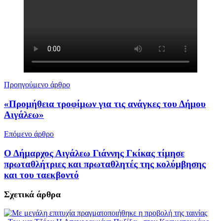
Προηγούμενο άρθρο
«Προμήθεια τροφίμων για τις ανάγκες του Δήμου
Αιγάλεω»
Επόμενο άρθρο
Ο Δήμαρχος Αιγάλεω Γιάννης Γκίκας τίμησε
πρωταθλήτριες και πρωταθλητές της κολύμβησης
και του ταεκβοντό
Σχετικά
άρθρα