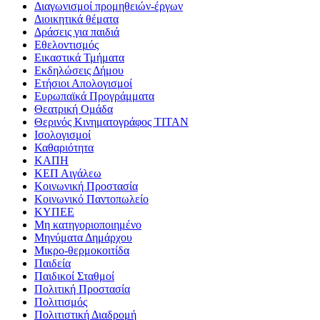
Διαγωνισμοί προμηθειών-έργων
Διοικητικά θέματα
Δράσεις για παιδιά
Εθελοντισμός
Εικαστικά Τμήματα
Εκδηλώσεις Δήμου
Ετήσιοι Απολογισμοί
Ευρωπαϊκά Προγράμματα
Θεατρική Ομάδα
Θερινός Κινηματογράφος ΤΙΤΑΝ
Ισολογισμοί
Καθαριότητα
ΚΑΠΗ
ΚΕΠ Αιγάλεω
Κοινωνική Προστασία
Κοινωνικό Παντοπωλείο
ΚΥΠΕΕ
Μη κατηγοριοποιημένο
Μηνύματα Δημάρχου
Μικρο-θερμοκοιτίδα
Παιδεία
Παιδικοί Σταθμοί
Πολιτική Προστασία
Πολιτισμός
Πολιτιστική Διαδρομή