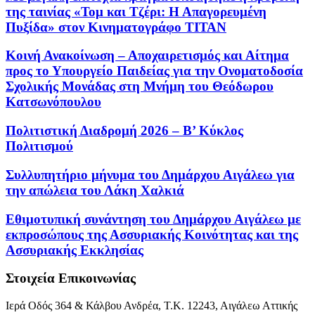
της ταινίας «Τομ και Τζέρι: Η Απαγορευμένη
Πυξίδα» στον Κινηματογράφο ΤΙΤΑΝ
Κοινή Ανακοίνωση – Αποχαιρετισμός και Αίτημα
προς το Υπουργείο Παιδείας για την Ονοματοδοσία
Σχολικής Μονάδας στη Μνήμη του Θεόδωρου
Κατσωνόπουλου
Πολιτιστική Διαδρομή 2026 – Β’ Κύκλος
Πολιτισμού
Συλλυπητήριο μήνυμα του Δημάρχου Αιγάλεω για
την απώλεια του Λάκη Χαλκιά
Εθιμοτυπική συνάντηση του Δημάρχου Αιγάλεω με
εκπροσώπους της Ασσυριακής Κοινότητας και της
Ασσυριακής Εκκλησίας
Στοιχεία Επικοινωνίας
Ιερά Οδός 364 & Κάλβου Ανδρέα, Τ.Κ. 12243, Αιγάλεω Αττικής