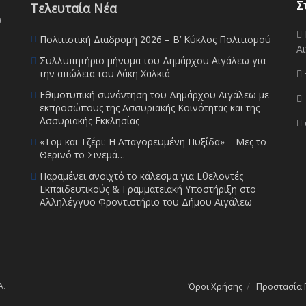
Σ
Τελευταία Νέα
υ
Πολιτιστική Διαδρομή 2026 – Β’ Κύκλος Πολιτισμού
Αι
Συλλυπητήριο μήνυμα του Δημάρχου Αιγάλεω για
την απώλεια του Λάκη Χαλκιά
Εθιμοτυπική συνάντηση του Δημάρχου Αιγάλεω με
εκπροσώπους της Ασσυριακής Κοινότητας και της
Ασσυριακής Εκκλησίας
«Τομ και Τζέρι: Η Απαγορευμένη Πυξίδα» – Μες το
Θερινό το Σινεμά…
Παραμένει ανοιχτό το κάλεσμα για Εθελοντές
Εκπαιδευτικούς & Γραμματειακή Υποστήριξη στο
Αλληλέγγυο Φροντιστήριο του Δήμου Αιγάλεω
A
.
Όροι Χρήσης
Προστασία