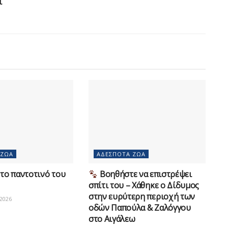
ι
 ΖΏΑ
ΑΔΈΣΠΟΤΑ ΖΏΑ
το παντοτινό του
Βοηθήστε να επιστρέψει
σπίτι του – Χάθηκε ο Δίδυμος
στην ευρύτερη περιοχή των
2026
οδών Παπούλα & Ζαλόγγου
στο Αιγάλεω