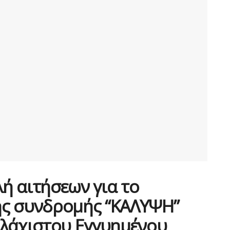
ή αιτήσεων για το
ής συνδρομής “ΚΑΛΥΨΗ”
Ελάχιστου Εγγυημένου