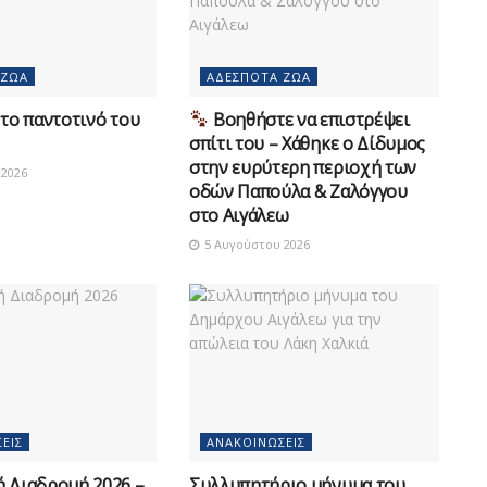
 ΖΏΑ
ΑΔΈΣΠΟΤΑ ΖΏΑ
το παντοτινό του
Βοηθήστε να επιστρέψει
σπίτι του – Χάθηκε ο Δίδυμος
στην ευρύτερη περιοχή των
2026
οδών Παπούλα & Ζαλόγγου
στο Αιγάλεω
5 Αυγούστου 2026
ΕΙΣ
ΑΝΑΚΟΙΝΏΣΕΙΣ
ή Διαδρομή 2026 –
Συλλυπητήριο μήνυμα του