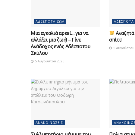
ΑΔΈΣΠΟΤΑ ΖΏΑ
ΑΔΈΣΠΟΤΑ
Μια αγκαλιά αρκεί… για να
Αναζητά 
αλλάξει μια ζωή! – Γίνε
σπίτι!
Ανάδοχος ενός Αδέσποτου
5 Αυγούστου 
Σκύλου
5 Αυγούστου 2026
ΑΝΑΚΟΙΝΏΣΕΙΣ
ΑΝΑΚΟΙΝΏΣ
Συλλυπητήριο μήνυμα του
Πολιτιστικ