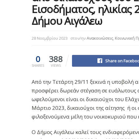
Εισοδήματος, ηλικίας 
Δήμου Αιγάλεω
28 Νοεμβρίου 2023
στον/ην
Ανακοινώσεις
,
Κοινωνική Π
0
388
Share on Facebo
SHARES
VIEWS
Από την Τετάρτη 29/11 ξεκινά η υποβολή 
προσφέρει δωρεάν στέγαση σε ευάλωτους ο
ωφελούμενοι είναι οι δικαιούχοι του Ελά
Μάρτιο 2023, δικαιούχοι της αίτησης ή ο
φιλοξενούμενα μέλη του νοικοκυριού που 
Ο Δήμος Αιγάλεω καλεί τους ενδιαφερόμεν