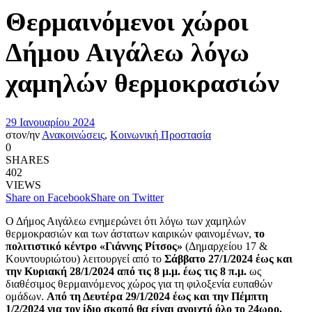
Θερμαινόμενοι χώροι
Δήμου Αιγάλεω λόγω
χαμηλών θερμοκρασιών
29 Ιανουαρίου 2024
στον/ην
Ανακοινώσεις
,
Κοινωνική Προστασία
0
SHARES
402
VIEWS
Share on Facebook
Share on Twitter
Ο Δήμος Αιγάλεω ενημερώνει ότι λόγω των χαμηλών
θερμοκρασιών και των άστατων καιρικών φαινομένων,
το
πολιτιστικό κέντρο «Γιάννης Ρίτσος»
(Δημαρχείου 17 &
Κουντουριώτου) λειτουργεί από το
Σάββατο 27/1/2024 έως και
την Κυριακή 28/1/2024 από τις 8 μ.μ. έως τις 8 π.μ.
ως
διαθέσιμος θερμαινόμενος χώρος για τη φιλοξενία ευπαθών
ομάδων.
Από τη Δευτέρα 29/1/2024 έως και την Πέμπτη
1/2/2024 για τον ίδιο σκοπό θα είναι ανοιχτό όλο το 24ωρο.