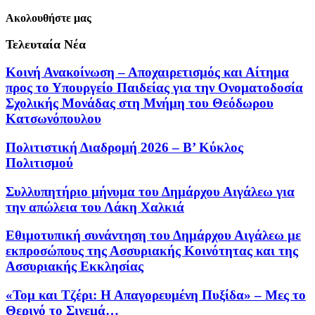
Ακολουθήστε μας
Τελευταία Νέα
Κοινή Ανακοίνωση – Αποχαιρετισμός και Αίτημα
προς το Υπουργείο Παιδείας για την Ονοματοδοσία
Σχολικής Μονάδας στη Μνήμη του Θεόδωρου
Κατσωνόπουλου
Πολιτιστική Διαδρομή 2026 – Β’ Κύκλος
Πολιτισμού
Συλλυπητήριο μήνυμα του Δημάρχου Αιγάλεω για
την απώλεια του Λάκη Χαλκιά
Εθιμοτυπική συνάντηση του Δημάρχου Αιγάλεω με
εκπροσώπους της Ασσυριακής Κοινότητας και της
Ασσυριακής Εκκλησίας
«Τομ και Τζέρι: Η Απαγορευμένη Πυξίδα» – Μες το
Θερινό το Σινεμά…