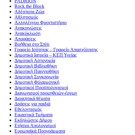
PADRION
Rock the Block
Αδέσποτα Ζώα
Αθλητισμός
Αλληλέγγυο Φροντιστήριο
Ανακοινώσεις
Ανακύκλωση
Αποφάσεις
Βοήθεια στο Σπίτι
Γραφείο Ισότητας – Γραφείο Απασχόλησης
Δημοτικά Ιατρεία – ΚΕΠ Υγείας
Δημοτική Αστυνομία
Δημοτική Βιβλιοθήκη
Δημοτική Παιγνιοθήκη
Δημοτική Συγκοινωνία
Δημοτική Φιλαρμονική
Δημοτικοί Προϋπολογισμοί
Διαγωνισμοί προμηθειών-έργων
Διοικητικά θέματα
Δράσεις για παιδιά
Εθελοντισμός
Εικαστικά Τμήματα
Εκδηλώσεις Δήμου
Ετήσιοι Απολογισμοί
Ευρωπαϊκά Προγράμματα