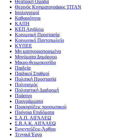
Θεατρική Ομάδα
Θερινός Κινηματογράφος ΤΙΤΑΝ
Ισολογισμοί
Καθαριότητα
ΚΑΠΗ
ΚΕΠ Αιγάλεω
Κοινωνική Προστασία
Κοινωνικό Παντοπωλείο
ΚΥΠΕΕ
Μη κατηγοριοποιημένο
Μηνύματα Δημάρχου
Μικρο-θερμοκοιτίδα
Παιδεία
Παιδικοί Σταθμοί
Πολιτική Προστασία
Πολιτισμός
Πολιτιστική Διαδρομή
Πράσινο
Προγράμματα
Προκηρύξεις προσωπικού
Πρόνοια Επιδόματα
Σ.Α.Π. ΑΙΓΑΛΕΩ
Σ.Β.Α.Κ. ΑΙΓΑΛΕΩ
Συνεντεύξεις-Άρθρα
Τεχνικά Έργα