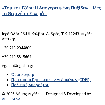
«Τομ και Τζέρι: Η Απαγορευμένη Πυξίδα» – Μες
το Θερινό το Σινεμά…
Στοιχεία Επικοινωνίας
Ιερά Οδός 364 & Κάλβου Ανδρέα, Τ.Κ. 12243, Αιγάλεω
Αττικής
+30 213 2044800
+30 210 5315669
egaleo@egaleo.gr
Όροι Χρήσης
Προστασία Προσωπικών Δεδομένων (GDPR)
Πολιτική Απορρήτου
© 2026 Δήμος Αιγάλεω - Designed & Developed by
APOPSI SA
.