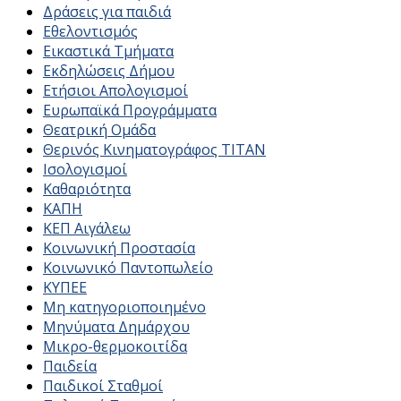
Δράσεις για παιδιά
Εθελοντισμός
Εικαστικά Τμήματα
Εκδηλώσεις Δήμου
Ετήσιοι Απολογισμοί
Ευρωπαϊκά Προγράμματα
Θεατρική Ομάδα
Θερινός Κινηματογράφος ΤΙΤΑΝ
Ισολογισμοί
Καθαριότητα
ΚΑΠΗ
ΚΕΠ Αιγάλεω
Κοινωνική Προστασία
Κοινωνικό Παντοπωλείο
ΚΥΠΕΕ
Μη κατηγοριοποιημένο
Μηνύματα Δημάρχου
Μικρο-θερμοκοιτίδα
Παιδεία
Παιδικοί Σταθμοί