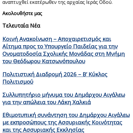
αναπτυχθεί εκατέρωθεν της αρχαίας Ιεράς Οδού.
Ακολουθήστε μας
Τελευταία Νέα
Κοινή Ανακοίνωση – Αποχαιρετισμός και
Αίτημα προς το Υπουργείο Παιδείας για την
Ονοματοδοσία Σχολικής Μονάδας στη Μνήμη
του Θεόδωρου Κατσωνόπουλου
Πολιτιστική Διαδρομή 2026 – Β’ Κύκλος
Πολιτισμού
Συλλυπητήριο μήνυμα του Δημάρχου Αιγάλεω
για την απώλεια του Λάκη Χαλκιά
Εθιμοτυπική συνάντηση του Δημάρχου Αιγάλεω
με εκπροσώπους της Ασσυριακής Κοινότητας
και της Ασσυριακής Εκκλησίας