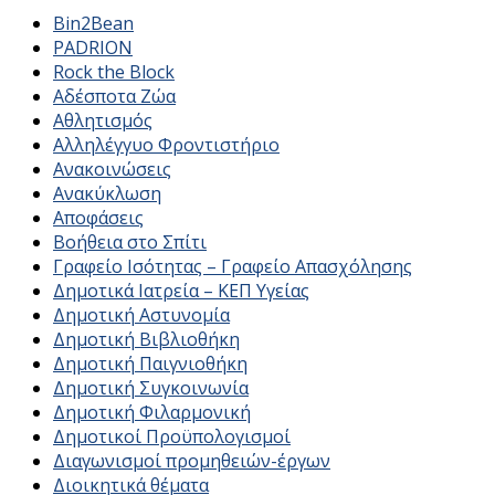
Bin2Bean
PADRION
Rock the Block
Αδέσποτα Ζώα
Αθλητισμός
Αλληλέγγυο Φροντιστήριο
Ανακοινώσεις
Ανακύκλωση
Αποφάσεις
Βοήθεια στο Σπίτι
Γραφείο Ισότητας – Γραφείο Απασχόλησης
Δημοτικά Ιατρεία – ΚΕΠ Υγείας
Δημοτική Αστυνομία
Δημοτική Βιβλιοθήκη
Δημοτική Παιγνιοθήκη
Δημοτική Συγκοινωνία
Δημοτική Φιλαρμονική
Δημοτικοί Προϋπολογισμοί
Διαγωνισμοί προμηθειών-έργων
Διοικητικά θέματα