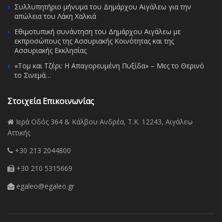
Συλλυπητήριο μήνυμα του Δημάρχου Αιγάλεω για την
απώλεια του Λάκη Χαλκιά
Εθιμοτυπική συνάντηση του Δημάρχου Αιγάλεω με
εκπροσώπους της Ασσυριακής Κοινότητας και της
Ασσυριακής Εκκλησίας
«Τομ και Τζέρι: Η Απαγορευμένη Πυξίδα» – Μες το Θερινό
το Σινεμά…
Στοιχεία Επικοινωνίας
Ιερά Οδός 364 & Κάλβου Ανδρέα, Τ.Κ. 12243, Αιγάλεω
Αττικής
+30 213 2044800
+30 210 5315669
egaleo@egaleo.gr