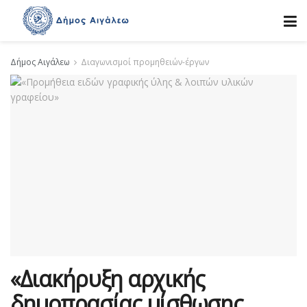
Δήμος Αιγάλεω
Διαγωνισμοί προμηθειών-έργων
«Διακήρυξη αρχικής
δημοπρασίας μίσθωσης