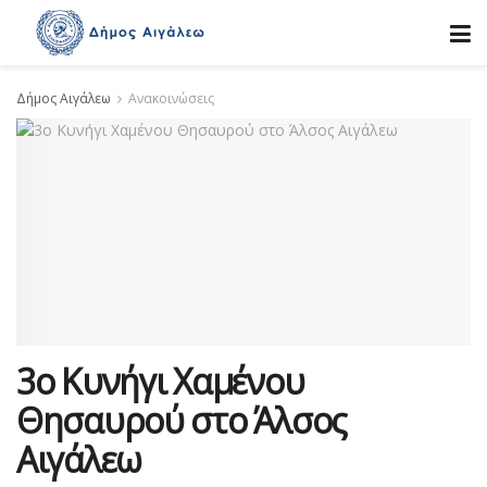
Δήμος Αιγάλεω
Ανακοινώσεις
3ο Κυνήγι Χαμένου
Θησαυρού στο Άλσος
Αιγάλεω