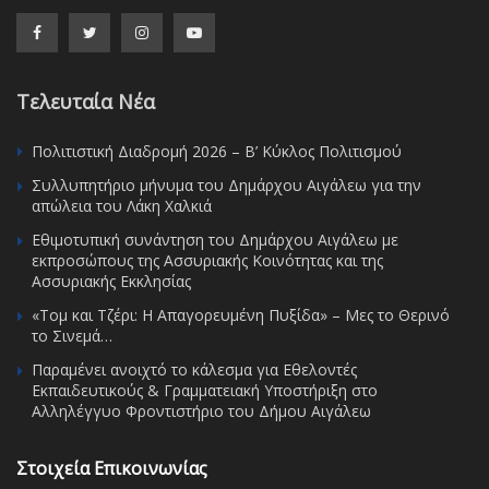
Τελευταία Νέα
Πολιτιστική Διαδρομή 2026 – Β’ Κύκλος Πολιτισμού
Συλλυπητήριο μήνυμα του Δημάρχου Αιγάλεω για την
απώλεια του Λάκη Χαλκιά
Εθιμοτυπική συνάντηση του Δημάρχου Αιγάλεω με
εκπροσώπους της Ασσυριακής Κοινότητας και της
Ασσυριακής Εκκλησίας
«Τομ και Τζέρι: Η Απαγορευμένη Πυξίδα» – Μες το Θερινό
το Σινεμά…
Παραμένει ανοιχτό το κάλεσμα για Εθελοντές
Εκπαιδευτικούς & Γραμματειακή Υποστήριξη στο
Αλληλέγγυο Φροντιστήριο του Δήμου Αιγάλεω
Στοιχεία Επικοινωνίας