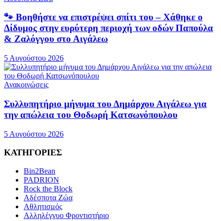
🐾 Βοηθήστε να επιστρέψει σπίτι του – Χάθηκε ο
Δίδυμος στην ευρύτερη περιοχή των οδών Παπούλα
& Ζαλόγγου στο Αιγάλεω
5 Αυγούστου 2026
Ανακοινώσεις
Συλλυπητήριο μήνυμα του Δημάρχου Αιγάλεω για
την απώλεια του Θοδωρή Κατσωνόπουλου
5 Αυγούστου 2026
ΚΑΤΗΓΟΡΙΕΣ
Bin2Bean
PADRION
Rock the Block
Αδέσποτα Ζώα
Αθλητισμός
Αλληλέγγυο Φροντιστήριο