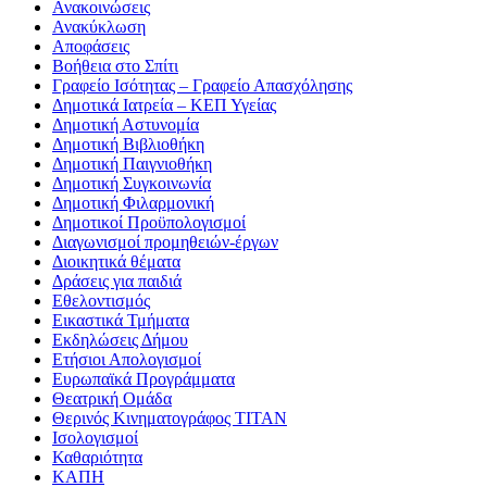
Ανακοινώσεις
Ανακύκλωση
Αποφάσεις
Βοήθεια στο Σπίτι
Γραφείο Ισότητας – Γραφείο Απασχόλησης
Δημοτικά Ιατρεία – ΚΕΠ Υγείας
Δημοτική Αστυνομία
Δημοτική Βιβλιοθήκη
Δημοτική Παιγνιοθήκη
Δημοτική Συγκοινωνία
Δημοτική Φιλαρμονική
Δημοτικοί Προϋπολογισμοί
Διαγωνισμοί προμηθειών-έργων
Διοικητικά θέματα
Δράσεις για παιδιά
Εθελοντισμός
Εικαστικά Τμήματα
Εκδηλώσεις Δήμου
Ετήσιοι Απολογισμοί
Ευρωπαϊκά Προγράμματα
Θεατρική Ομάδα
Θερινός Κινηματογράφος ΤΙΤΑΝ
Ισολογισμοί
Καθαριότητα
ΚΑΠΗ