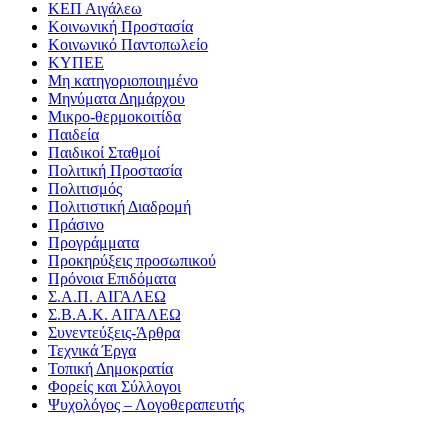
ΚΕΠ Αιγάλεω
Κοινωνική Προστασία
Κοινωνικό Παντοπωλείο
ΚΥΠΕΕ
Μη κατηγοριοποιημένο
Μηνύματα Δημάρχου
Μικρο-θερμοκοιτίδα
Παιδεία
Παιδικοί Σταθμοί
Πολιτική Προστασία
Πολιτισμός
Πολιτιστική Διαδρομή
Πράσινο
Προγράμματα
Προκηρύξεις προσωπικού
Πρόνοια Επιδόματα
Σ.Α.Π. ΑΙΓΑΛΕΩ
Σ.Β.Α.Κ. ΑΙΓΑΛΕΩ
Συνεντεύξεις-Άρθρα
Τεχνικά Έργα
Τοπική Δημοκρατία
Φορείς και Σύλλογοι
Ψυχολόγος – Λογοθεραπευτής