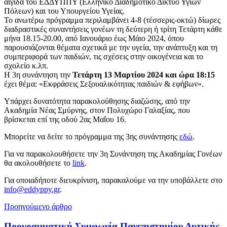
αιγίδα του ΕΔΔΥΠΠΥ (Ελληνικό Διαδημοτικό Δίκτυο Υγιών
Πόλεων) και του Υπουργείου Υγείας.
Το ανωτέρω πρόγραμμα περιλαμβάνει 4-8 (τέσσερις-οκτώ) δίωρες
διαδραστικές συναντήσεις γονέων τη δεύτερη ή τρίτη Τετάρτη κάθε
μήνα 18.15-20.00, από Ιανουάριο έως Μάιο 2024, όπου
παρουσιάζονται θέματα σχετικά με την υγεία, την ανάπτυξη και τη
συμπεριφορά των παιδιών, τις σχέσεις στην οικογένεια και το
σχολείο κ.λπ.
Η 3η συνάντηση την
Τετάρτη 13 Μαρτίου 2024 και ώρα 18:15
έχει θέμα: «Εκφράσεις Σεξουαλικότητας παιδιών & εφήβων».
Υπάρχει δυνατότητα παρακολούθησης διαζώσης, από την
Ακαδημία Νέας Σμύρνης, στον Πολυχώρο Γαλαξίας, που
βρίσκεται επί της οδού 2ας Μαΐου 16.
Μπορείτε να δείτε το πρόγραμμα της 3ης συνάντησης
εδώ
.
Για να παρακολουθήσετε την 3η Συνάντηση της Ακαδημίας Γονέων
θα ακολουθήσετε το
link
.
Για οποιαδήποτε διευκρίνιση, παρακαλούμε να την υποβάλλετε στο
info@eddyppy.gr
.
Προηγούμενο άρθρο
Προγραμματική Συμφωνία Πανεπιστημίου Δυτικής