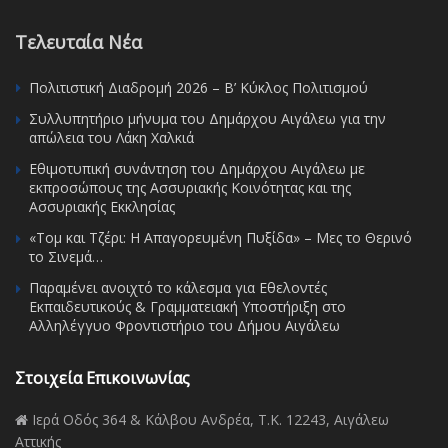
Τελευταία Νέα
Πολιτιστική Διαδρομή 2026 – Β’ Κύκλος Πολιτισμού
Συλλυπητήριο μήνυμα του Δημάρχου Αιγάλεω για την
απώλεια του Λάκη Χαλκιά
Εθιμοτυπική συνάντηση του Δημάρχου Αιγάλεω με
εκπροσώπους της Ασσυριακής Κοινότητας και της
Ασσυριακής Εκκλησίας
«Τομ και Τζέρι: Η Απαγορευμένη Πυξίδα» – Μες το Θερινό
το Σινεμά…
Παραμένει ανοιχτό το κάλεσμα για Εθελοντές
Εκπαιδευτικούς & Γραμματειακή Υποστήριξη στο
Αλληλέγγυο Φροντιστήριο του Δήμου Αιγάλεω
Στοιχεία Επικοινωνίας
Ιερά Οδός 364 & Κάλβου Ανδρέα, Τ.Κ. 12243, Αιγάλεω
Αττικής