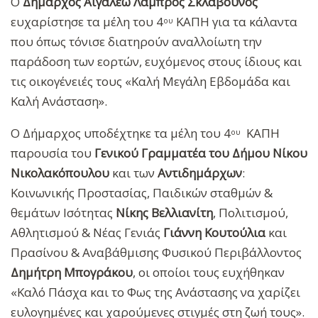
Ο
Δήμαρχος Αιγάλεω Λάμπρος Σκλαβούνος
ευχαρίστησε τα μέλη του 4
ΚΑΠΗ για τα κάλαντα
ου
που όπως τόνισε διατηρούν αναλλοίωτη την
παράδοση των εορτών, ευχόμενος στους ίδιους και
τις οικογένειές τους «Καλή Μεγάλη Εβδομάδα και
Καλή Ανάσταση».
Ο Δήμαρχος υποδέχτηκε τα μέλη του 4
ΚΑΠΗ
ου
παρουσία του
Γενικού Γραμματέα του Δήμου Νίκου
Νικολακόπουλου
και των
Αντιδημάρχων
:
Κοινωνικής Προστασίας, Παιδικών σταθμών &
θεμάτων Ισότητας
Νίκης Βελλιανίτη
, Πολιτισμού,
Αθλητισμού & Νέας Γενιάς
Γιάννη Κουτούλια
και
Πρασίνου & Αναβάθμισης Φυσικού Περιβάλλοντος
Δημήτρη Μπογράκου
, οι οποίοι τους ευχήθηκαν
«Καλό Πάσχα και το Φως της Ανάστασης να χαρίζει
ευλογημένες και χαρούμενες στιγμές στη ζωή τους».