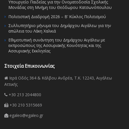
Υπουργείο Παιδείας για την Ονοματοδοσία Σχολικής
Μονάδας στη Μνήμη του Θεόδωρου Κατσωνόπουλου
Πολιτιστική Διαδρομή 2026 – Β’ Κύκλος Πολιτισμού
Συλλυπητήριο μήνυμα του Δημάρχου Αιγάλεω για την
απώλεια του Λάκη Χαλκιά
Εθιμοτυπική συνάντηση του Δημάρχου Αιγάλεω με
εκπροσώπους της Ασσυριακής Κοινότητας και της
Ασσυριακής Εκκλησίας
Στοιχεία Επικοινωνίας
Ιερά Οδός 364 & Κάλβου Ανδρέα, Τ.Κ. 12243, Αιγάλεω
Αττικής
+30 213 2044800
+30 210 5315669
egaleo@egaleo.gr