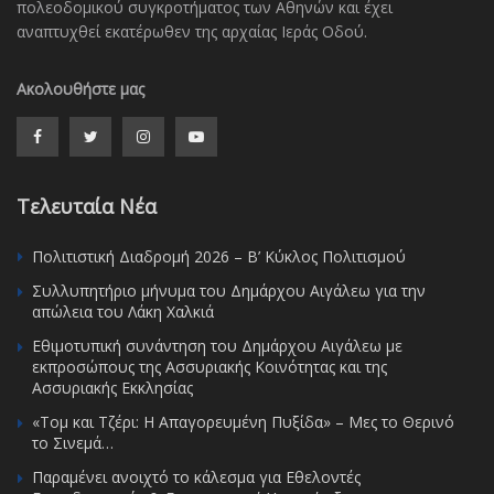
πολεοδομικού συγκροτήματος των Αθηνών και έχει
αναπτυχθεί εκατέρωθεν της αρχαίας Ιεράς Οδού.
Ακολουθήστε μας
Τελευταία Νέα
Πολιτιστική Διαδρομή 2026 – Β’ Κύκλος Πολιτισμού
Συλλυπητήριο μήνυμα του Δημάρχου Αιγάλεω για την
απώλεια του Λάκη Χαλκιά
Εθιμοτυπική συνάντηση του Δημάρχου Αιγάλεω με
εκπροσώπους της Ασσυριακής Κοινότητας και της
Ασσυριακής Εκκλησίας
«Τομ και Τζέρι: Η Απαγορευμένη Πυξίδα» – Μες το Θερινό
το Σινεμά…
Παραμένει ανοιχτό το κάλεσμα για Εθελοντές