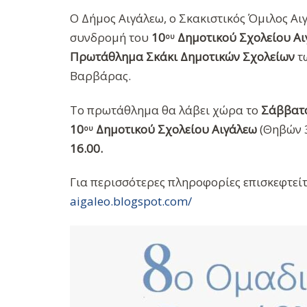
Ο Δήμος Αιγάλεω, ο Σκακιστικός Όμιλος Αι
συνδρομή του
10
Δημοτικού Σχολείου Α
ου
Πρωτάθλημα Σκάκι Δημοτικών Σχολείων
τω
Βαρβάρας.
Το πρωτάθλημα θα λάβει χώρα το
Σάββατο
10
Δημοτικού Σχολείου Αιγάλεω
(Θηβών 3
ου
16.00.
Για περισσότερες πληροφορίες επισκεφτεί
aigaleo.blogspot.com/