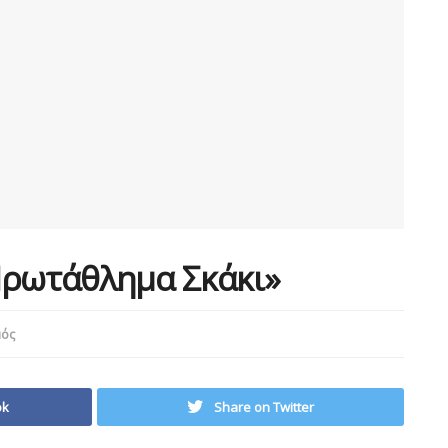
Πρωτάθλημα Σκάκι»
μός
ok
Share on Twitter