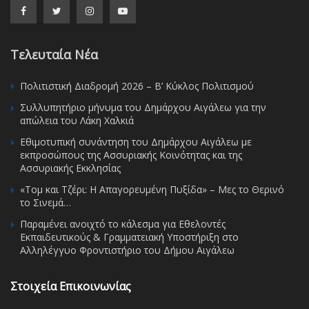
Τελευταία Νέα
Πολιτιστική Διαδρομή 2026 – Β’ Κύκλος Πολιτισμού
Συλλυπητήριο μήνυμα του Δημάρχου Αιγάλεω για την
απώλεια του Λάκη Χαλκιά
Εθιμοτυπική συνάντηση του Δημάρχου Αιγάλεω με
εκπροσώπους της Ασσυριακής Κοινότητας και της
Ασσυριακής Εκκλησίας
«Τομ και Τζέρι: Η Απαγορευμένη Πυξίδα» – Μες το Θερινό
το Σινεμά…
Παραμένει ανοιχτό το κάλεσμα για Εθελοντές
Εκπαιδευτικούς & Γραμματειακή Υποστήριξη στο
Αλληλέγγυο Φροντιστήριο του Δήμου Αιγάλεω
Στοιχεία Επικοινωνίας