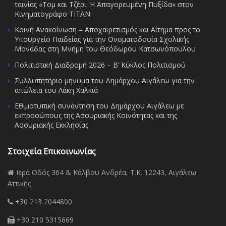
ταινίας «Τομ και Τζέρι: Η Απαγορευμένη Πυξίδα» στον
Κινηματογράφο ΤΙΤΑΝ
Κοινή Ανακοίνωση – Αποχαιρετισμός και Αίτημα προς το
Υπουργείο Παιδείας για την Ονοματοδοσία Σχολικής
Μονάδας στη Μνήμη του Θεόδωρου Κατσωνόπουλου
Πολιτιστική Διαδρομή 2026 – Β’ Κύκλος Πολιτισμού
Συλλυπητήριο μήνυμα του Δημάρχου Αιγάλεω για την
απώλεια του Λάκη Χαλκιά
Εθιμοτυπική συνάντηση του Δημάρχου Αιγάλεω με
εκπροσώπους της Ασσυριακής Κοινότητας και της
Ασσυριακής Εκκλησίας
Στοιχεία Επικοινωνίας
Ιερά Οδός 364 & Κάλβου Ανδρέα, Τ.Κ. 12243, Αιγάλεω
Αττικής
+30 213 2044800
+30 210 5315669