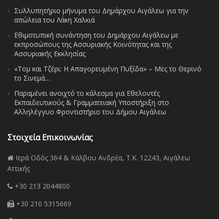
Συλλυπητήριο μήνυμα του Δημάρχου Αιγάλεω για την
απώλεια του Λάκη Χαλκιά
Εθιμοτυπική συνάντηση του Δημάρχου Αιγάλεω με
εκπροσώπους της Ασσυριακής Κοινότητας και της
Ασσυριακής Εκκλησίας
«Τομ και Τζέρι: Η Απαγορευμένη Πυξίδα» – Μες το Θερινό
το Σινεμά…
Παραμένει ανοιχτό το κάλεσμα για Εθελοντές
Εκπαιδευτικούς & Γραμματειακή Υποστήριξη στο
Αλληλέγγυο Φροντιστήριο του Δήμου Αιγάλεω
Στοιχεία Επικοινωνίας
Ιερά Οδός 364 & Κάλβου Ανδρέα, Τ.Κ. 12243, Αιγάλεω
Αττικής
+30 213 2044800
+30 210 5315669