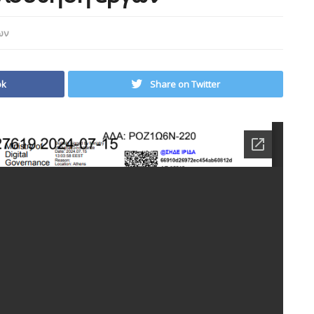
ων
ok
Share on Twitter