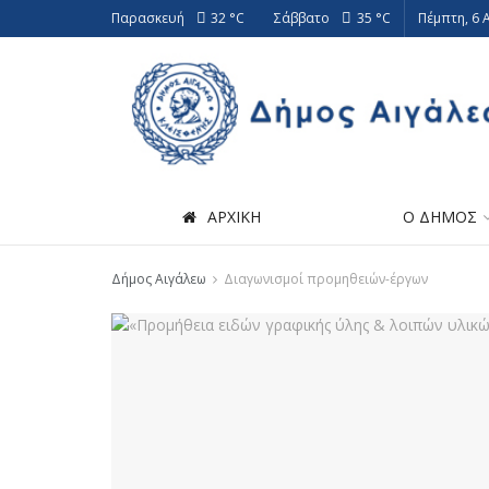
Παρασκευή
32 °
C
Σάββατο
35 °
C
Πέμπτη, 6 
ΑΡΧΙΚΗ
Ο ΔΗΜΟΣ
Δήμος Αιγάλεω
Διαγωνισμοί προμηθειών-έργων