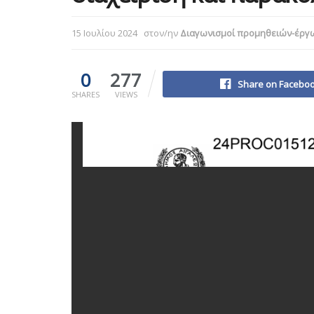
15 Ιουλίου 2024
στον/ην
Διαγωνισμοί προμηθειών-έργ
0
277
Share on Facebo
SHARES
VIEWS