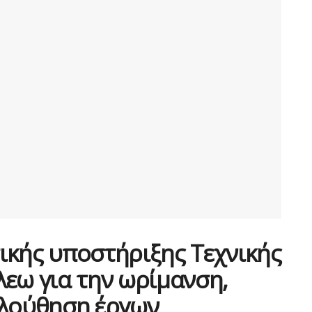
ικής υποστήριξης Τεχνικής
εω για την ωρίμανση,
ολούθηση έργων