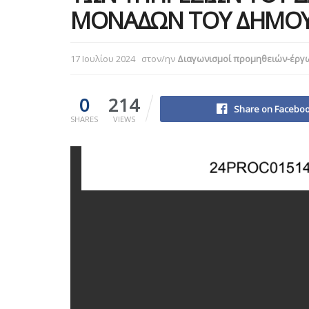
ΜΟΝΑΔΩΝ ΤΟΥ ΔΗΜΟΥ 
17 Ιουλίου 2024
στον/ην
Διαγωνισμοί προμηθειών-έργ
0
214
Share on Facebo
SHARES
VIEWS