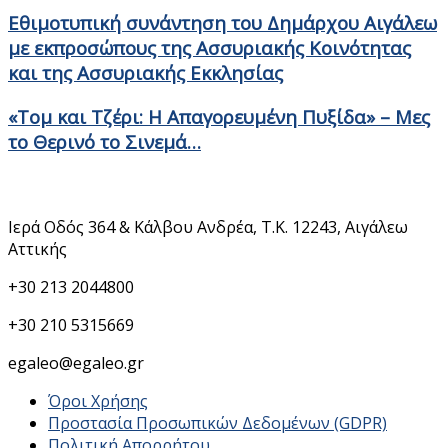
Εθιμοτυπική συνάντηση του Δημάρχου Αιγάλεω
με εκπροσώπους της Ασσυριακής Κοινότητας
και της Ασσυριακής Εκκλησίας
«Τομ και Τζέρι: Η Απαγορευμένη Πυξίδα» – Μες
το Θερινό το Σινεμά…
Στοιχεία Επικοινωνίας
Ιερά Οδός 364 & Κάλβου Ανδρέα, Τ.Κ. 12243, Αιγάλεω
Αττικής
+30 213 2044800
+30 210 5315669
egaleo@egaleo.gr
Όροι Χρήσης
Προστασία Προσωπικών Δεδομένων (GDPR)
Πολιτική Απορρήτου