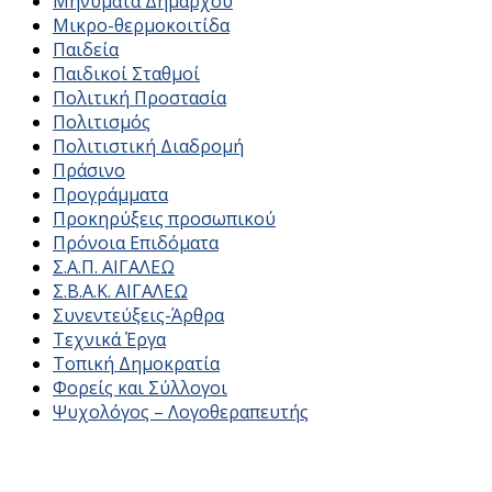
Μηνύματα Δημάρχου
Μικρο-θερμοκοιτίδα
Παιδεία
Παιδικοί Σταθμοί
Πολιτική Προστασία
Πολιτισμός
Πολιτιστική Διαδρομή
Πράσινο
Προγράμματα
Προκηρύξεις προσωπικού
Πρόνοια Επιδόματα
Σ.Α.Π. ΑΙΓΑΛΕΩ
Σ.Β.Α.Κ. ΑΙΓΑΛΕΩ
Συνεντεύξεις-Άρθρα
Τεχνικά Έργα
Τοπική Δημοκρατία
Φορείς και Σύλλογοι
Ψυχολόγος – Λογοθεραπευτής