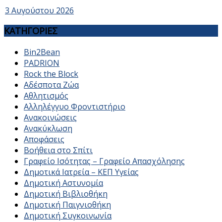
3 Αυγούστου 2026
ΚΑΤΗΓΟΡΙΕΣ
Bin2Bean
PADRION
Rock the Block
Αδέσποτα Ζώα
Αθλητισμός
Αλληλέγγυο Φροντιστήριο
Ανακοινώσεις
Ανακύκλωση
Αποφάσεις
Βοήθεια στο Σπίτι
Γραφείο Ισότητας – Γραφείο Απασχόλησης
Δημοτικά Ιατρεία – ΚΕΠ Υγείας
Δημοτική Αστυνομία
Δημοτική Βιβλιοθήκη
Δημοτική Παιγνιοθήκη
Δημοτική Συγκοινωνία