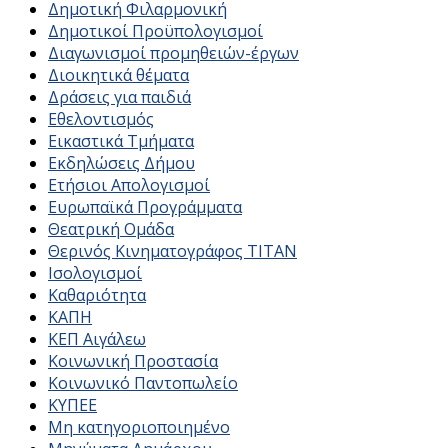
Δημοτική Φιλαρμονική
Δημοτικοί Προϋπολογισμοί
Διαγωνισμοί προμηθειών-έργων
Διοικητικά θέματα
Δράσεις για παιδιά
Εθελοντισμός
Εικαστικά Τμήματα
Εκδηλώσεις Δήμου
Ετήσιοι Απολογισμοί
Ευρωπαϊκά Προγράμματα
Θεατρική Ομάδα
Θερινός Κινηματογράφος ΤΙΤΑΝ
Ισολογισμοί
Καθαριότητα
ΚΑΠΗ
ΚΕΠ Αιγάλεω
Κοινωνική Προστασία
Κοινωνικό Παντοπωλείο
ΚΥΠΕΕ
Μη κατηγοριοποιημένο