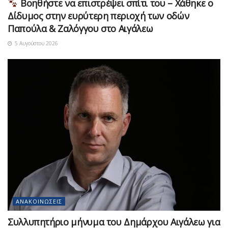
Βοηθήστε να επιστρέψει σπίτι του – Χάθηκε ο
Δίδυμος στην ευρύτερη περιοχή των οδών
Παπούλα & Ζαλόγγου στο Αιγάλεω
5 Αυγούστου 2026
ΑΝΑΚΟΙΝΏΣΕΙΣ
Συλλυπητήριο μήνυμα του Δημάρχου Αιγάλεω για