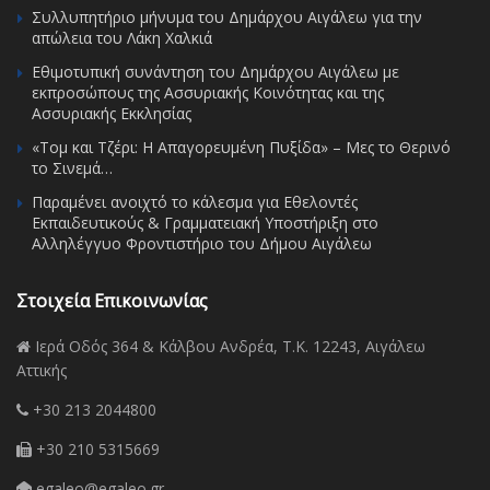
Συλλυπητήριο μήνυμα του Δημάρχου Αιγάλεω για την
απώλεια του Λάκη Χαλκιά
Εθιμοτυπική συνάντηση του Δημάρχου Αιγάλεω με
εκπροσώπους της Ασσυριακής Κοινότητας και της
Ασσυριακής Εκκλησίας
«Τομ και Τζέρι: Η Απαγορευμένη Πυξίδα» – Μες το Θερινό
το Σινεμά…
Παραμένει ανοιχτό το κάλεσμα για Εθελοντές
Εκπαιδευτικούς & Γραμματειακή Υποστήριξη στο
Αλληλέγγυο Φροντιστήριο του Δήμου Αιγάλεω
Στοιχεία Επικοινωνίας
Ιερά Οδός 364 & Κάλβου Ανδρέα, Τ.Κ. 12243, Αιγάλεω
Αττικής
+30 213 2044800
+30 210 5315669
egaleo@egaleo.gr