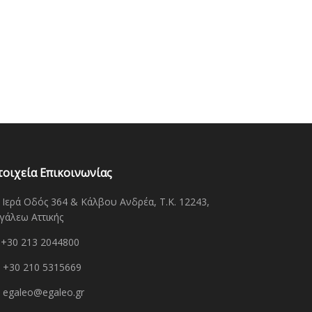
τοιχεία Επικοινωνίας
Ιερά Οδός 364 & Κάλβου Ανδρέα, Τ.Κ. 12243,
γάλεω Αττικής
+30 213 2044800
+30 210 5315669
egaleo@egaleo.gr