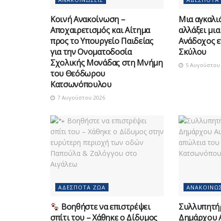
Κοινή Ανακοίνωση –
Μια αγκαλιά
Αποχαιρετισμός και Αίτημα
αλλάξει μια
προς το Υπουργείο Παιδείας
Ανάδοχος ε
για την Ονοματοδοσία
Σκύλου
Σχολικής Μονάδας στη Μνήμη
5 Αυγούστου 
του Θεόδωρου
Κατσωνόπουλου
7 Αυγούστου 2026
ΑΔΈΣΠΟΤΑ ΖΏΑ
ΑΝΑΚΟΙΝΏΣ
Βοηθήστε να επιστρέψει
Συλλυπητή
σπίτι του – Χάθηκε ο Δίδυμος
Δημάρχου Α