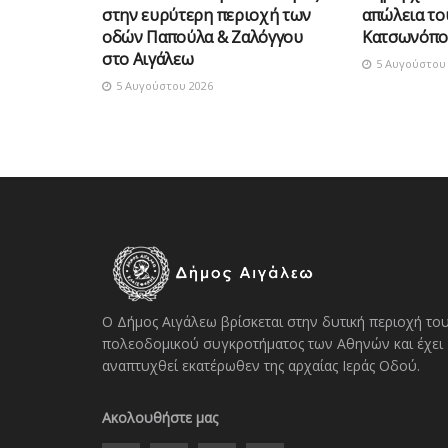
στην ευρύτερη περιοχή των
απώλεια τ
οδών Παπούλα & Ζαλόγγου
Κατσωνόπο
στο Αιγάλεω
5 Αυγούστου 
5 Αυγούστου 2026
Ο Δήμος Αιγάλεω βρίσκεται στην δυτική περιοχή το
πολεοδομικού συγκροτήματος των Αθηνών και έχει
αναπτυχθεί εκατέρωθεν της αρχαίας Ιεράς Οδού.
Ακολουθήστε μας