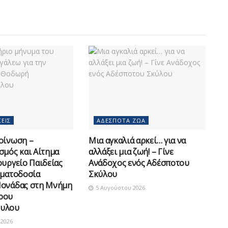
ΕΙΣ
ΑΔΈΣΠΟΤΑ ΖΏΑ
οίνωση –
Μια αγκαλιά αρκεί… για να
σμός και Αίτημα
αλλάξει μια ζωή! – Γίνε
ουργείο Παιδείας
Ανάδοχος ενός Αδέσποτου
οματοδοσία
Σκύλου
Μονάδας στη Μνήμη
5 Αυγούστου 2026
ρου
υλου
2026