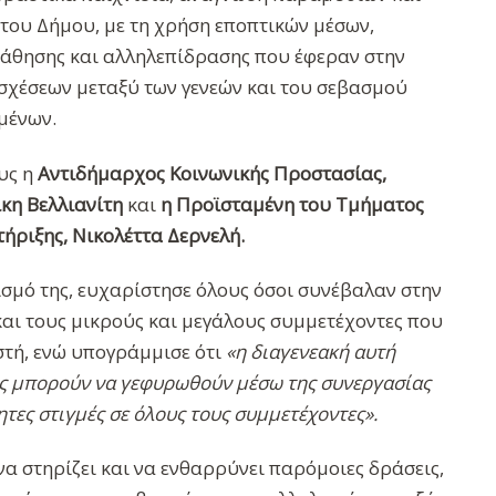
του Δήμου, με τη χρήση εποπτικών μέσων,
μάθησης και αλληλεπίδρασης που έφεραν στην
 σχέσεων μεταξύ των γενεών και του σεβασμού
ωμένων.
υς η
Αντιδήμαρχος Κοινωνικής Προστασίας,
κη Βελλιανίτη
και
η Προϊσταμένη του Τμήματος
ήριξης, Νικολέττα Δερνελή.
ισμό της, ευχαρίστησε όλους όσοι συνέβαλαν στην
και τους μικρούς και μεγάλους συμμετέχοντες που
τή, ενώ υπογράμμισε ότι
«η διαγενεακή αυτή
ές μπορούν να γεφυρωθούν μέσω της συνεργασίας
τες στιγμές σε όλους τους συμμετέχοντες».
να στηρίζει και να ενθαρρύνει παρόμοιες δράσεις,