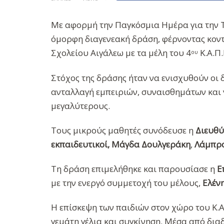
Με αφορμή την Παγκόσμια Ημέρα για την Τ
όμορφη διαγενεακή δράση, φέρνοντας κοντά
Σχολείου Αιγάλεω με τα μέλη του 4
Κ.Α.Π.
ου
Στόχος της δράσης ήταν να ενισχυθούν οι 
ανταλλαγή εμπειριών, συναισθημάτων και 
μεγαλύτερους.
Τους μικρούς μαθητές συνόδευσε η
Διευθ
εκπαιδευτικοί,
Μάγδα Δουλγεράκη
,
Λάμπρ
Τη δράση επιμελήθηκε και παρουσίασε η
Ε
με την ενεργό συμμετοχή του μέλους,
Ελέν
Η επίσκεψη των παιδιών στον χώρο του Κ.Α
γεμάτη γέλια και συγκίνηση. Μέσα από δι