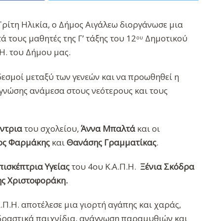
ρίτη Ηλικία, ο Δήμος Αιγάλεω διοργάνωσε μια
 τους μαθητές της Γ’ τάξης του 12
Δημοτικού
ου
Η. του Δήμου μας.
δεσμοί μεταξύ των γενεών και να προωθηθεί η
γνώσης ανάμεσα στους νεότερους και τους
ύντρια
του σχολείου,
Άννα Μπαλτά
και οι
ος Φαρμάκης
και
Θανάσης Γραμματίκας
.
πισκέπτρια Υγείας
του 4ου Κ.Α.Π.Η.
Ξένια Σκόδρα
ης Χριστοφοράκη.
.Π.Η. αποτέλεσε μια γιορτή αγάπης και χαράς,
αδραστικά παιχνίδια, ανάγνωση παραμυθιών και