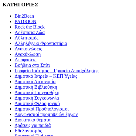
ΚΑΤΗΓΟΡΙΕΣ
Bin2Bean
PADRION
Rock the Block
Αδέσποτα Ζώα
Αθλητισμός
Αλληλέγγυο Φροντιστήριο
Ανακοινώσεις
Ανακύκλωση
Αποφάσεις
Βοήθεια στο Σπίτι
Γραφείο Ισότητας – Γραφείο Απασχόλησης
Δημοτικά Ιατρεία – ΚΕΠ Υγείας
Δημοτική Αστυνομία
Δημοτική Βιβλιοθήκη
Δημοτική Παιγνιοθήκη
Δημοτική Συγκοινωνία
Δημοτική Φιλαρμονική
Δημοτικοί Προϋπολογισμοί
Διαγωνισμοί προμηθειών-έργων
Διοικητικά θέματα
Δράσεις για παιδιά
Εθελοντισμός