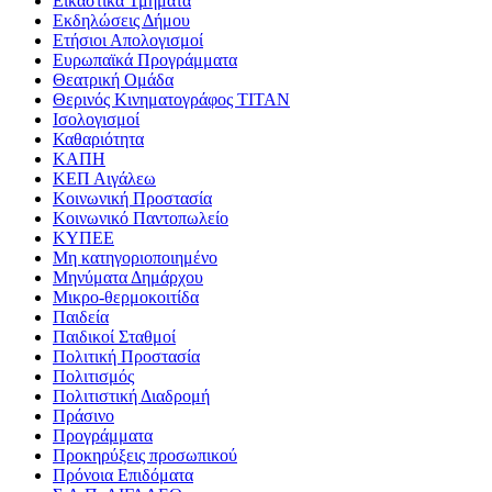
Εικαστικά Τμήματα
Εκδηλώσεις Δήμου
Ετήσιοι Απολογισμοί
Ευρωπαϊκά Προγράμματα
Θεατρική Ομάδα
Θερινός Κινηματογράφος ΤΙΤΑΝ
Ισολογισμοί
Καθαριότητα
ΚΑΠΗ
ΚΕΠ Αιγάλεω
Κοινωνική Προστασία
Κοινωνικό Παντοπωλείο
ΚΥΠΕΕ
Μη κατηγοριοποιημένο
Μηνύματα Δημάρχου
Μικρο-θερμοκοιτίδα
Παιδεία
Παιδικοί Σταθμοί
Πολιτική Προστασία
Πολιτισμός
Πολιτιστική Διαδρομή
Πράσινο
Προγράμματα
Προκηρύξεις προσωπικού
Πρόνοια Επιδόματα