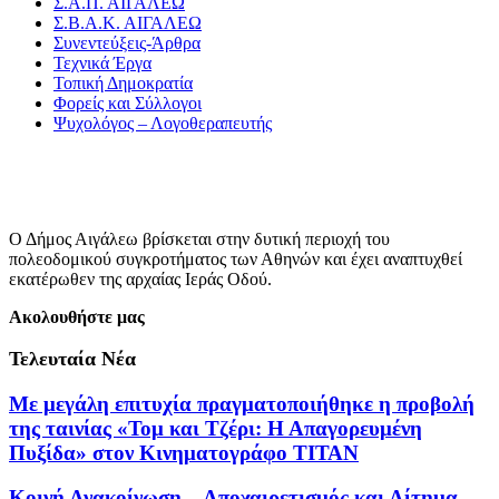
Σ.Α.Π. ΑΙΓΑΛΕΩ
Σ.Β.Α.Κ. ΑΙΓΑΛΕΩ
Συνεντεύξεις-Άρθρα
Τεχνικά Έργα
Τοπική Δημοκρατία
Φορείς και Σύλλογοι
Ψυχολόγος – Λογοθεραπευτής
Ο Δήμος Αιγάλεω βρίσκεται στην δυτική περιοχή του
πολεοδομικού συγκροτήματος των Αθηνών και έχει αναπτυχθεί
εκατέρωθεν της αρχαίας Ιεράς Οδού.
Ακολουθήστε μας
Τελευταία Νέα
Με μεγάλη επιτυχία πραγματοποιήθηκε η προβολή
της ταινίας «Τομ και Τζέρι: Η Απαγορευμένη
Πυξίδα» στον Κινηματογράφο ΤΙΤΑΝ
Κοινή Ανακοίνωση – Αποχαιρετισμός και Αίτημα