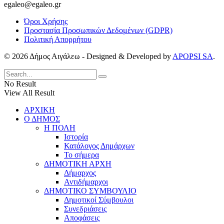
egaleo@egaleo.gr
Όροι Χρήσης
Προστασία Προσωπικών Δεδομένων (GDPR)
Πολιτική Απορρήτου
© 2026 Δήμος Αιγάλεω - Designed & Developed by
APOPSI SA
.
No Result
View All Result
ΑΡΧΙΚΗ
Ο ΔΗΜΟΣ
Η ΠΟΛΗ
Ιστορία
Κατάλογος Δημάρχων
Το σήμερα
ΔΗΜΟΤΙΚΗ ΑΡΧΗ
Δήμαρχος
Αντιδήμαρχοι
ΔΗΜΟΤΙΚΟ ΣΥΜΒΟΥΛΙΟ
Δημοτικοί Σύμβουλοι
Συνεδριάσεις
Αποφάσεις