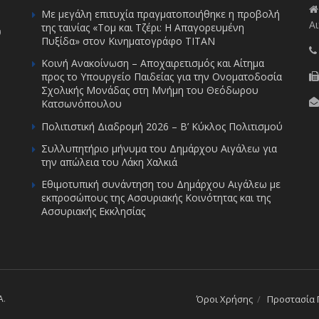
Με μεγάλη επιτυχία πραγματοποιήθηκε η προβολή
Αι
της ταινίας «Τομ και Τζέρι: Η Απαγορευμένη
υ
Πυξίδα» στον Κινηματογράφο ΤΙΤΑΝ
Κοινή Ανακοίνωση – Αποχαιρετισμός και Αίτημα
προς το Υπουργείο Παιδείας για την Ονοματοδοσία
Σχολικής Μονάδας στη Μνήμη του Θεόδωρου
Κατσωνόπουλου
Πολιτιστική Διαδρομή 2026 – Β’ Κύκλος Πολιτισμού
Συλλυπητήριο μήνυμα του Δημάρχου Αιγάλεω για
την απώλεια του Λάκη Χαλκιά
Εθιμοτυπική συνάντηση του Δημάρχου Αιγάλεω με
εκπροσώπους της Ασσυριακής Κοινότητας και της
Ασσυριακής Εκκλησίας
A
.
Όροι Χρήσης
Προστασία