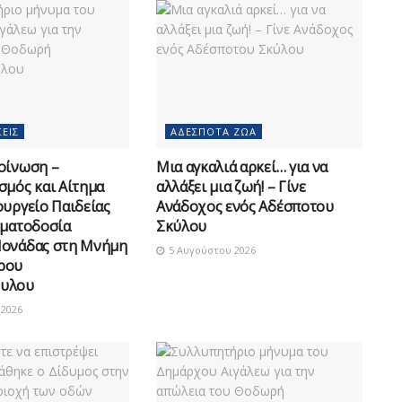
ΕΙΣ
ΑΔΈΣΠΟΤΑ ΖΏΑ
οίνωση –
Μια αγκαλιά αρκεί… για να
σμός και Αίτημα
αλλάξει μια ζωή! – Γίνε
ουργείο Παιδείας
Ανάδοχος ενός Αδέσποτου
οματοδοσία
Σκύλου
Μονάδας στη Μνήμη
5 Αυγούστου 2026
ρου
υλου
2026