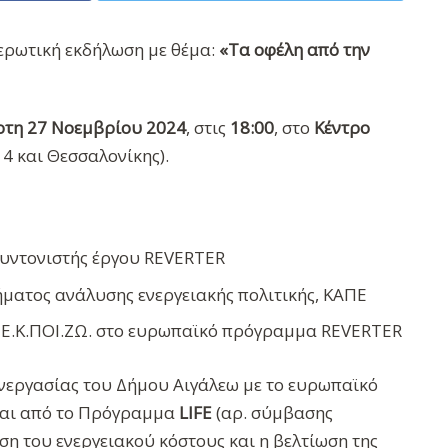
ερωτική εκδήλωση με θέμα:
«Τα οφέλη από την
ρτη 27 Νοεμβρίου 2024
, στις
18:00
, στο
Κέντρο
4 και Θεσσαλονίκης).
Συντονιστής έργου REVERTER
μήματος ανάλυσης ενεργειακής πολιτικής, ΚΑΠΕ
 Ε.Κ.ΠΟΙ.ΖΩ. στο ευρωπαϊκό πρόγραμμα REVERTER
υνεργασίας του Δήμου Αιγάλεω με το ευρωπαϊκό
ται από το Πρόγραμμα
LIFE
(αρ. σύμβασης
ση του ενεργειακού κόστους και η βελτίωση της