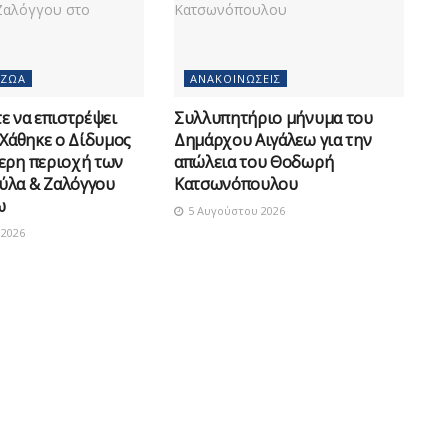
 ΖΏΑ
ΑΝΑΚΟΙΝΏΣΕΙΣ
 να επιστρέψει
Συλλυπητήριο μήνυμα του
 Χάθηκε ο Δίδυμος
Δημάρχου Αιγάλεω για την
ερη περιοχή των
απώλεια του Θοδωρή
ύλα & Ζαλόγγου
Κατσωνόπουλου
ω
5 Αυγούστου 2026
2026