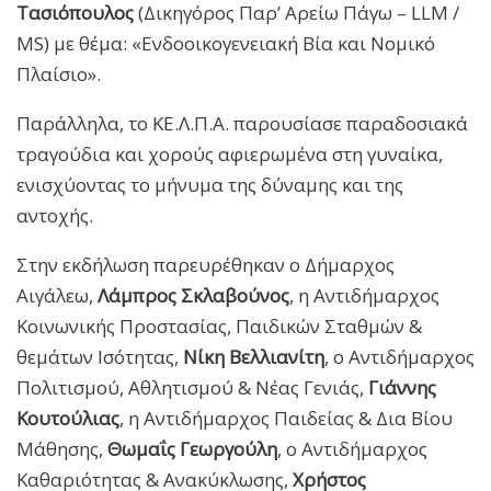
Τασιόπουλος
(Δικηγόρος Παρ’ Αρείω Πάγω – LLM /
MS) με θέμα: «Ενδοοικογενειακή Βία και Νομικό
Πλαίσιο».
Παράλληλα, το ΚΕ.Λ.Π.Α. παρουσίασε παραδοσιακά
τραγούδια και χορούς αφιερωμένα στη γυναίκα,
ενισχύοντας το μήνυμα της δύναμης και της
αντοχής.
Στην εκδήλωση παρευρέθηκαν ο Δήμαρχος
Αιγάλεω,
Λάμπρος Σκλαβούνος
, η Αντιδήμαρχος
Κοινωνικής Προστασίας, Παιδικών Σταθμών &
θεμάτων Ισότητας,
Νίκη Βελλιανίτη
, ο Αντιδήμαρχος
Πολιτισμού, Αθλητισμού & Νέας Γενιάς,
Γιάννης
Κουτούλιας
, η Αντιδήμαρχος Παιδείας & Δια Βίου
Μάθησης,
Θωμαΐς Γεωργούλη
, ο Αντιδήμαρχος
Καθαριότητας & Ανακύκλωσης,
Χρήστος