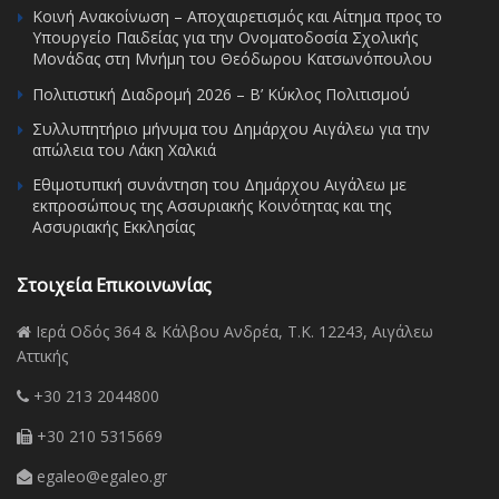
Κοινή Ανακοίνωση – Αποχαιρετισμός και Αίτημα προς το
Υπουργείο Παιδείας για την Ονοματοδοσία Σχολικής
Μονάδας στη Μνήμη του Θεόδωρου Κατσωνόπουλου
Πολιτιστική Διαδρομή 2026 – Β’ Κύκλος Πολιτισμού
Συλλυπητήριο μήνυμα του Δημάρχου Αιγάλεω για την
απώλεια του Λάκη Χαλκιά
Εθιμοτυπική συνάντηση του Δημάρχου Αιγάλεω με
εκπροσώπους της Ασσυριακής Κοινότητας και της
Ασσυριακής Εκκλησίας
Στοιχεία Επικοινωνίας
Ιερά Οδός 364 & Κάλβου Ανδρέα, Τ.Κ. 12243, Αιγάλεω
Αττικής
+30 213 2044800
+30 210 5315669
egaleo@egaleo.gr