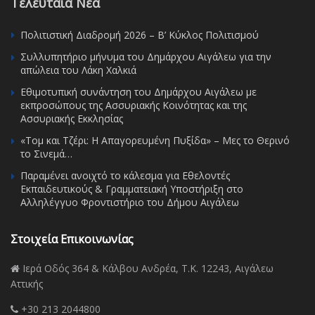
Τελευταία Νέα
Πολιτιστική Διαδρομή 2026 – Β’ Κύκλος Πολιτισμού
Συλλυπητήριο μήνυμα του Δημάρχου Αιγάλεω για την
απώλεια του Λάκη Χαλκιά
Εθιμοτυπική συνάντηση του Δημάρχου Αιγάλεω με
εκπροσώπους της Ασσυριακής Κοινότητας και της
Ασσυριακής Εκκλησίας
«Τομ και Τζέρι: Η Απαγορευμένη Πυξίδα» – Μες το Θερινό
το Σινεμά…
Παραμένει ανοιχτό το κάλεσμα για Εθελοντές
Εκπαιδευτικούς & Γραμματειακή Υποστήριξη στο
Αλληλέγγυο Φροντιστήριο του Δήμου Αιγάλεω
Στοιχεία Επικοινωνίας
Ιερά Οδός 364 & Κάλβου Ανδρέα, Τ.Κ. 12243, Αιγάλεω
Αττικής
+30 213 2044800