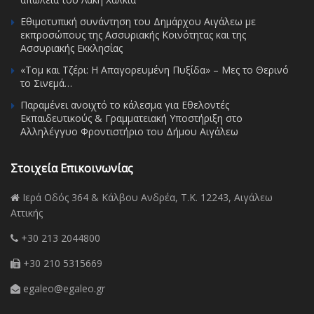
Εθιμοτυπική συνάντηση του Δημάρχου Αιγάλεω με
εκπροσώπους της Ασσυριακής Κοινότητας και της
Ασσυριακής Εκκλησίας
«Τομ και Τζέρι: Η Απαγορευμένη Πυξίδα» – Μες το Θερινό
το Σινεμά…
Παραμένει ανοιχτό το κάλεσμα για Εθελοντές
Εκπαιδευτικούς & Γραμματειακή Υποστήριξη στο
Αλληλέγγυο Φροντιστήριο του Δήμου Αιγάλεω
Στοιχεία Επικοινωνίας
Ιερά Οδός 364 & Κάλβου Ανδρέα, Τ.Κ. 12243, Αιγάλεω
Αττικής
+30 213 2044800
+30 210 5315669
egaleo@egaleo.gr