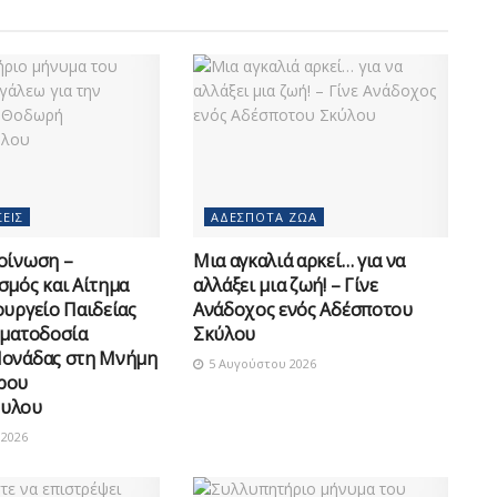
ΕΙΣ
ΑΔΈΣΠΟΤΑ ΖΏΑ
οίνωση –
Μια αγκαλιά αρκεί… για να
σμός και Αίτημα
αλλάξει μια ζωή! – Γίνε
ουργείο Παιδείας
Ανάδοχος ενός Αδέσποτου
οματοδοσία
Σκύλου
Μονάδας στη Μνήμη
5 Αυγούστου 2026
ρου
υλου
2026