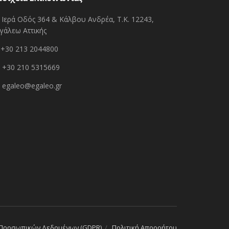
Ιερά Οδός 364 & Κάλβου Ανδρέα, Τ.Κ. 12243,
γάλεω Αττικής
+30 213 2044800
+30 210 5315669
egaleo@egaleo.gr
 Προσωπικών Δεδομένων (GDPR)
Πολιτική Απορρήτου