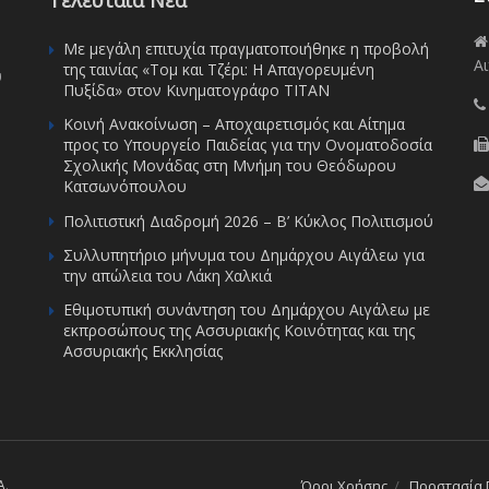
Τελευταία Νέα
Με μεγάλη επιτυχία πραγματοποιήθηκε η προβολή
Αι
της ταινίας «Τομ και Τζέρι: Η Απαγορευμένη
υ
Πυξίδα» στον Κινηματογράφο ΤΙΤΑΝ
Κοινή Ανακοίνωση – Αποχαιρετισμός και Αίτημα
προς το Υπουργείο Παιδείας για την Ονοματοδοσία
Σχολικής Μονάδας στη Μνήμη του Θεόδωρου
Κατσωνόπουλου
Πολιτιστική Διαδρομή 2026 – Β’ Κύκλος Πολιτισμού
Συλλυπητήριο μήνυμα του Δημάρχου Αιγάλεω για
την απώλεια του Λάκη Χαλκιά
Εθιμοτυπική συνάντηση του Δημάρχου Αιγάλεω με
εκπροσώπους της Ασσυριακής Κοινότητας και της
Ασσυριακής Εκκλησίας
A
.
Όροι Χρήσης
Προστασία