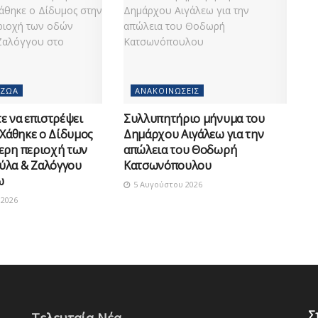
 ΖΏΑ
ΑΝΑΚΟΙΝΏΣΕΙΣ
 να επιστρέψει
Συλλυπητήριο μήνυμα του
 Χάθηκε ο Δίδυμος
Δημάρχου Αιγάλεω για την
ερη περιοχή των
απώλεια του Θοδωρή
ύλα & Ζαλόγγου
Κατσωνόπουλου
ω
5 Αυγούστου 2026
2026
Σ