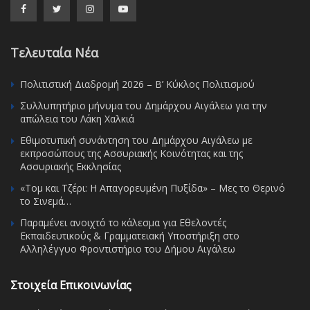
Τελευταία Νέα
Πολιτιστική Διαδρομή 2026 – Β’ Κύκλος Πολιτισμού
Συλλυπητήριο μήνυμα του Δημάρχου Αιγάλεω για την
απώλεια του Λάκη Χαλκιά
Εθιμοτυπική συνάντηση του Δημάρχου Αιγάλεω με
εκπροσώπους της Ασσυριακής Κοινότητας και της
Ασσυριακής Εκκλησίας
«Τομ και Τζέρι: Η Απαγορευμένη Πυξίδα» – Μες το Θερινό
το Σινεμά…
Παραμένει ανοιχτό το κάλεσμα για Εθελοντές
Εκπαιδευτικούς & Γραμματειακή Υποστήριξη στο
Αλληλέγγυο Φροντιστήριο του Δήμου Αιγάλεω
Στοιχεία Επικοινωνίας