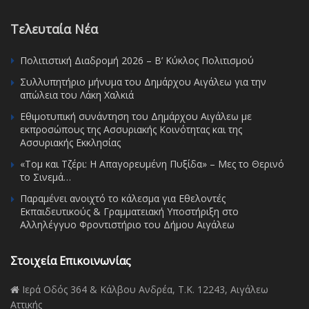
Τελευταία Νέα
Πολιτιστική Διαδρομή 2026 – Β’ Κύκλος Πολιτισμού
Συλλυπητήριο μήνυμα του Δημάρχου Αιγάλεω για την
απώλεια του Λάκη Χαλκιά
Εθιμοτυπική συνάντηση του Δημάρχου Αιγάλεω με
εκπροσώπους της Ασσυριακής Κοινότητας και της
Ασσυριακής Εκκλησίας
«Τομ και Τζέρι: Η Απαγορευμένη Πυξίδα» – Μες το Θερινό
το Σινεμά…
Παραμένει ανοιχτό το κάλεσμα για Εθελοντές
Εκπαιδευτικούς & Γραμματειακή Υποστήριξη στο
Αλληλέγγυο Φροντιστήριο του Δήμου Αιγάλεω
Στοιχεία Επικοινωνίας
Ιερά Οδός 364 & Κάλβου Ανδρέα, Τ.Κ. 12243, Αιγάλεω
Αττικής