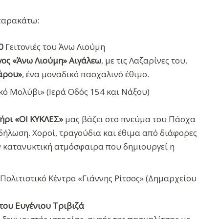
παρακάτω:
0
Γειτονιές του Άνω Λιούμη
γος «Άνω Λιούμη» Αιγάλεω
, με τις Λαζαρίνες του,
άρου»
, ένα μοναδικό πασχαλινό έθιμο.
κό Μολύβι» (Ιερά Οδός 154 και Νάξου)
τήρι «ΟΙ ΚΥΚΛΕΣ»
μας βάζει στο πνεύμα του Πάσχα
δήλωση. Χοροί, τραγούδια και έθιμα από διάφορες
ν κατανυκτική ατμόσφαιρα που δημιουργεί η
Πολιτιστικό Κέντρο «Γιάννης Ρίτσος» (Δημαρχείου
 του Ευγένιου Τριβιζά