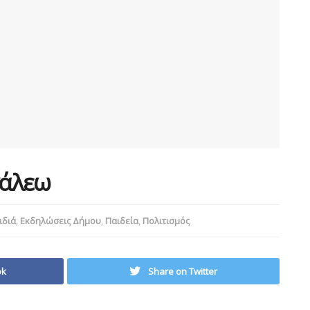
γάλεω
ιδιά
,
Εκδηλώσεις Δήμου
,
Παιδεία
,
Πολιτισμός
ok
Share on Twitter