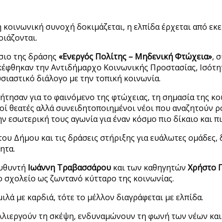
 κοινωνική συνοχή δοκιμάζεται, η ελπίδα έρχεται από εκε
οιάζονται.
ίσιο της δράσης
«Ενεργός Πολίτης – Μηδενική Φτώχεια»
, 
κέφθηκαν την Αντιδήμαρχο Κοινωνικής Προστασίας, Ισότη
υσιαστικό διάλογο με την τοπική κοινωνία.
ζήτησαν για το φαινόμενο της φτώχειας, τη σημασία της κ
λοί θεατές αλλά συνειδητοποιημένοι νέοι που αναζητούν 
ν εσωτερική τους αγωνία για έναν κόσμο πιο δίκαιο και π
του Δήμου και τις δράσεις στήριξης για ευάλωτες ομάδες,
ητα.
ευθυντή
Ιωάννη Τραβασσάρου
και των καθηγητών
Χρήστο 
ο σχολείο ως ζωντανό κύτταρο της κοινωνίας.
 μιλά με καρδιά, τότε το μέλλον διαγράφεται με ελπίδα.
λλιεργούν τη σκέψη, ενδυναμώνουν τη φωνή των νέων και 