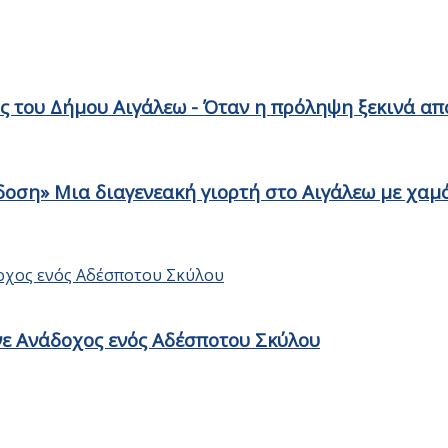
ς του Δήμου Αιγάλεω - Όταν η πρόληψη ξεκινά από
ση» Μια διαγενεακή γιορτή στο Αιγάλεω με χαμό
ίνε Ανάδοχος ενός Αδέσποτου Σκύλου