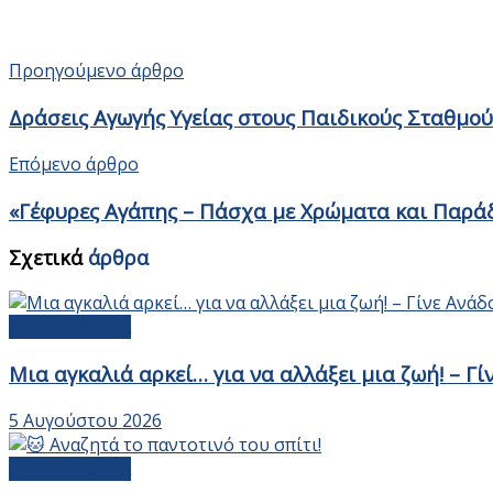
Προηγούμενο άρθρο
Δράσεις Αγωγής Υγείας στους Παιδικούς Σταθμού
Επόμενο άρθρο
«Γέφυρες Αγάπης – Πάσχα με Χρώματα και Παράδο
Σχετικά
άρθρα
Αδέσποτα Ζώα
Μια αγκαλιά αρκεί… για να αλλάξει μια ζωή! – Γ
5 Αυγούστου 2026
Αδέσποτα Ζώα