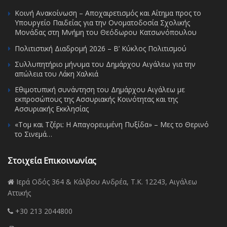
Κοινή Ανακοίνωση – Αποχαιρετισμός και Αίτημα προς το
Υπουργείο Παιδείας για την Ονοματοδοσία Σχολικής
Μονάδας στη Μνήμη του Θεόδωρου Κατσωνόπουλου
Πολιτιστική Διαδρομή 2026 – Β’ Κύκλος Πολιτισμού
Συλλυπητήριο μήνυμα του Δημάρχου Αιγάλεω για την
απώλεια του Λάκη Χαλκιά
Εθιμοτυπική συνάντηση του Δημάρχου Αιγάλεω με
εκπροσώπους της Ασσυριακής Κοινότητας και της
Ασσυριακής Εκκλησίας
«Τομ και Τζέρι: Η Απαγορευμένη Πυξίδα» – Μες το Θερινό
το Σινεμά…
Στοιχεία Επικοινωνίας
Ιερά Οδός 364 & Κάλβου Ανδρέα, Τ.Κ. 12243, Αιγάλεω
Αττικής
+30 213 2044800