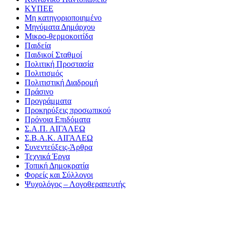
ΚΥΠΕΕ
Μη κατηγοριοποιημένο
Μηνύματα Δημάρχου
Μικρο-θερμοκοιτίδα
Παιδεία
Παιδικοί Σταθμοί
Πολιτική Προστασία
Πολιτισμός
Πολιτιστική Διαδρομή
Πράσινο
Προγράμματα
Προκηρύξεις προσωπικού
Πρόνοια Επιδόματα
Σ.Α.Π. ΑΙΓΑΛΕΩ
Σ.Β.Α.Κ. ΑΙΓΑΛΕΩ
Συνεντεύξεις-Άρθρα
Τεχνικά Έργα
Τοπική Δημοκρατία
Φορείς και Σύλλογοι
Ψυχολόγος – Λογοθεραπευτής