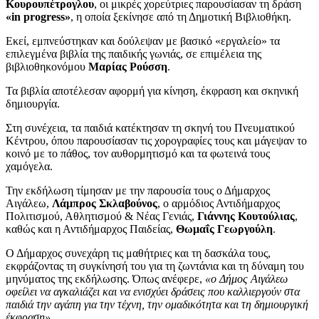
Κουρουπέτρογλου
, οι μικρές χορεύτριες παρουσίασαν τη δράση
«in progress»
, η οποία ξεκίνησε από τη Δημοτική Βιβλιοθήκη.
Εκεί, εμπνεύστηκαν και δούλεψαν με βασικό «εργαλείο» τα
επιλεγμένα βιβλία της παιδικής γωνιάς, σε επιμέλεια της
βιβλιοθηκονόμου
Μαρίας Ρούσση
.
Τα βιβλία αποτέλεσαν αφορμή για κίνηση, έκφραση και σκηνική
δημιουργία.
Στη συνέχεια, τα παιδιά κατέκτησαν τη σκηνή του Πνευματικού
Κέντρου, όπου παρουσίασαν τις χορογραφίες τους και μάγεψαν το
κοινό με το πάθος, τον αυθορμητισμό και τα φωτεινά τους
χαμόγελα.
Την εκδήλωση τίμησαν με την παρουσία τους ο Δήμαρχος
Αιγάλεω,
Λάμπρος Σκλαβούνος
, ο αρμόδιος Αντιδήμαρχος
Πολιτισμού, Αθλητισμού & Νέας Γενιάς,
Γιάννης Κουτούλιας
,
καθώς και η Αντιδήμαρχος Παιδείας,
Θωμαΐς Γεωργούλη
.
Ο Δήμαρχος συνεχάρη τις μαθήτριες και τη δασκάλα τους,
εκφράζοντας τη συγκίνησή του για τη ζωντάνια και τη δύναμη του
μηνύματος της εκδήλωσης. Όπως ανέφερε,
«ο Δήμος Αιγάλεω
οφείλει να αγκαλιάζει και να ενισχύει δράσεις που καλλιεργούν στα
παιδιά την αγάπη για την τέχνη, την ομαδικότητα και τη δημιουργική
έκφραση»
.