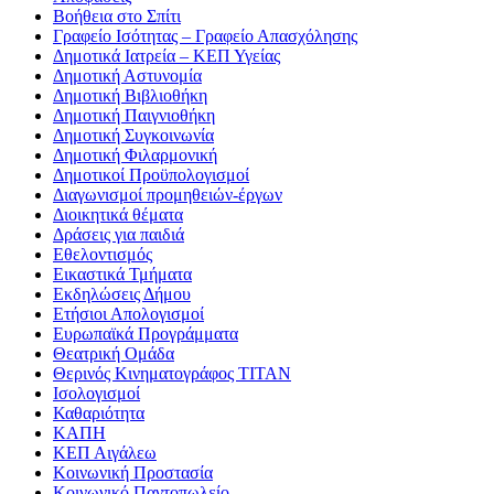
Βοήθεια στο Σπίτι
Γραφείο Ισότητας – Γραφείο Απασχόλησης
Δημοτικά Ιατρεία – ΚΕΠ Υγείας
Δημοτική Αστυνομία
Δημοτική Βιβλιοθήκη
Δημοτική Παιγνιοθήκη
Δημοτική Συγκοινωνία
Δημοτική Φιλαρμονική
Δημοτικοί Προϋπολογισμοί
Διαγωνισμοί προμηθειών-έργων
Διοικητικά θέματα
Δράσεις για παιδιά
Εθελοντισμός
Εικαστικά Τμήματα
Εκδηλώσεις Δήμου
Ετήσιοι Απολογισμοί
Ευρωπαϊκά Προγράμματα
Θεατρική Ομάδα
Θερινός Κινηματογράφος ΤΙΤΑΝ
Ισολογισμοί
Καθαριότητα
ΚΑΠΗ
ΚΕΠ Αιγάλεω
Κοινωνική Προστασία
Κοινωνικό Παντοπωλείο