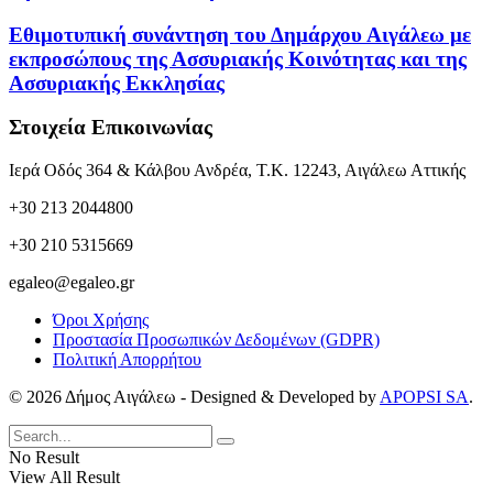
Εθιμοτυπική συνάντηση του Δημάρχου Αιγάλεω με
εκπροσώπους της Ασσυριακής Κοινότητας και της
Ασσυριακής Εκκλησίας
Στοιχεία Επικοινωνίας
Ιερά Οδός 364 & Κάλβου Ανδρέα, Τ.Κ. 12243, Αιγάλεω Αττικής
+30 213 2044800
+30 210 5315669
egaleo@egaleo.gr
Όροι Χρήσης
Προστασία Προσωπικών Δεδομένων (GDPR)
Πολιτική Απορρήτου
© 2026 Δήμος Αιγάλεω - Designed & Developed by
APOPSI SA
.
No Result
View All Result