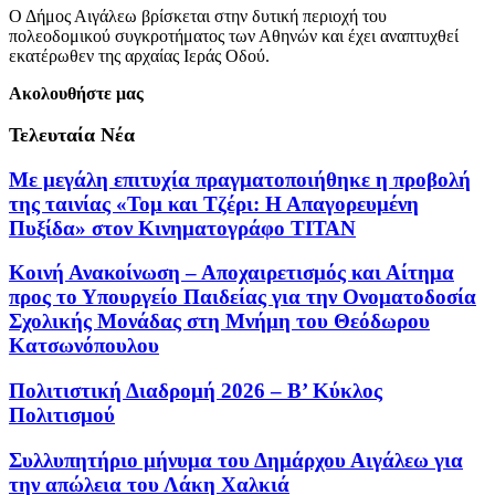
Ο Δήμος Αιγάλεω βρίσκεται στην δυτική περιοχή του
πολεοδομικού συγκροτήματος των Αθηνών και έχει αναπτυχθεί
εκατέρωθεν της αρχαίας Ιεράς Οδού.
Ακολουθήστε μας
Τελευταία Νέα
Με μεγάλη επιτυχία πραγματοποιήθηκε η προβολή
της ταινίας «Τομ και Τζέρι: Η Απαγορευμένη
Πυξίδα» στον Κινηματογράφο ΤΙΤΑΝ
Κοινή Ανακοίνωση – Αποχαιρετισμός και Αίτημα
προς το Υπουργείο Παιδείας για την Ονοματοδοσία
Σχολικής Μονάδας στη Μνήμη του Θεόδωρου
Κατσωνόπουλου
Πολιτιστική Διαδρομή 2026 – Β’ Κύκλος
Πολιτισμού
Συλλυπητήριο μήνυμα του Δημάρχου Αιγάλεω για
την απώλεια του Λάκη Χαλκιά