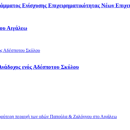
άμματος Ενίσχυσης Επιχειρηματικότητας Νέων Επιχε
μου Αιγάλεω
 Ανάδοχος ενός Αδέσποτου Σκύλου