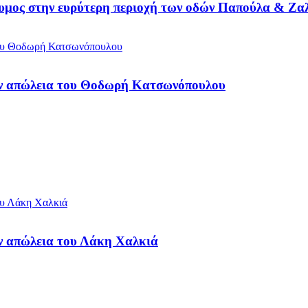
δυμος στην ευρύτερη περιοχή των οδών Παπούλα & Ζα
ην απώλεια του Θοδωρή Κατσωνόπουλου
ν απώλεια του Λάκη Χαλκιά