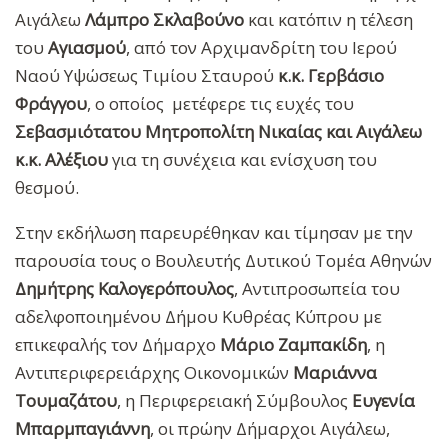
Αιγάλεω
Λάμπρο Σκλαβούνο
και κατόπιν η τέλεση
του
Αγιασμού
, από τον Αρχιμανδρίτη του Ιερού
Ναού Υψώσεως Τιμίου Σταυρού
κ.κ.
Γερβάσιο
Φράγγου
, ο οποίος μετέφερε τις ευχές του
Σεβασμιότατου Μητροπολίτη
Νικαίας και Αιγάλεω
κ.κ. Αλέξιου
για τη συνέχεια και ενίσχυση του
θεσμού.
Στην εκδήλωση παρευρέθηκαν και τίμησαν με την
παρουσία τους ο Βουλευτής Δυτικού Τομέα Αθηνών
Δημήτρης Καλογερόπουλος
, Αντιπροσωπεία του
αδελφοποιημένου Δήμου Κυθρέας Κύπρου με
επικεφαλής τον Δήμαρχο
Μάριο Ζαμπακίδη
, η
Αντιπεριφερειάρχης Οικονομικών
Μαριάννα
Τουμαζάτου
, η Περιφερειακή Σύμβουλος
Ευγενία
Μπαρμπαγιάννη
, οι πρώην Δήμαρχοι Αιγάλεω,