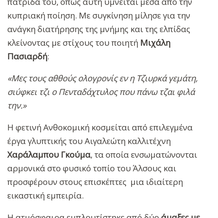
πατρίδα του, όπως αυτή υμνείται μέσα από την
κυπριακή ποίηση. Με συγκίνηση μίλησε για την
ανάγκη διατήρησης της μνήμης και της ελπίδας
κλείνοντας με στίχους του ποιητή
Μιχάλη
Πασιαρδή
:
«Μες τους αθθούς ολογρονίς εν η Τζιυρκά γεμάτη,
σιύφκει τζι ο Πενταδάχτυλος που πάνω τζαι φιλά
την.»
Η φετινή Ανθοκομική κοσμείται από επιλεγμένα
έργα γλυπτικής του Αιγαλεώτη καλλιτέχνη
Χαράλαμπου Γκούμα
, τα οποία ενσωματώνονται
αρμονικά στο φυσικό τοπίο του Άλσους και
προσφέρουν στους επισκέπτες μια ιδιαίτερη
εικαστική εμπειρία.
Η ατμόσφαιρα εμπλουτίστηκε από δύο
άμαξες με