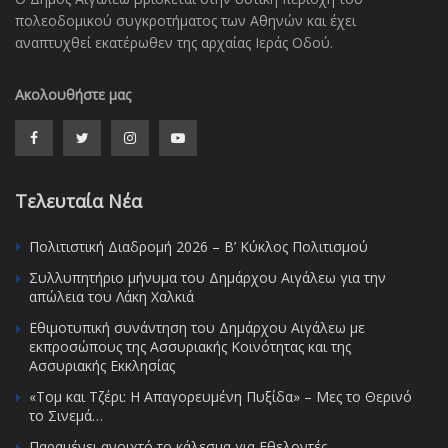
πολεοδομικού συγκροτήματος των Αθηνών και έχει
αναπτυχθεί εκατέρωθεν της αρχαίας Ιεράς Οδού.
Ακολουθήστε μας
Τελευταία Νέα
Πολιτιστική Διαδρομή 2026 – Β’ Κύκλος Πολιτισμού
Συλλυπητήριο μήνυμα του Δημάρχου Αιγάλεω για την
απώλεια του Λάκη Χαλκιά
Εθιμοτυπική συνάντηση του Δημάρχου Αιγάλεω με
εκπροσώπους της Ασσυριακής Κοινότητας και της
Ασσυριακής Εκκλησίας
«Τομ και Τζέρι: Η Απαγορευμένη Πυξίδα» – Μες το Θερινό
το Σινεμά…
Παραμένει ανοιχτό το κάλεσμα για Εθελοντές