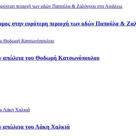
ίδυμος στην ευρύτερη περιοχή των οδών Παπούλα & Ζα
ην απώλεια του Θοδωρή Κατσωνόπουλου
ν απώλεια του Λάκη Χαλκιά