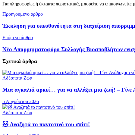
Για πληροφορίες ή έκτακτα περιστατικά, μπορείτε να επικοινωνείτε
Προηγούμενο άρθρο
Έκκληση για υπευθυνότητα στη διαχείριση απορριμ
Επόμενο άρθρο
Νέο Απορριμματοφόρο Συλλογής Βιοαποβλήτων ενισχ
Σχετικά
άρθρα
Αδέσποτα Ζώα
Μια αγκαλιά αρκεί… για να αλλάξει μια ζωή! – Γίνε
5 Αυγούστου 2026
Αδέσποτα Ζώα
🐱 Αναζητά το παντοτινό του σπίτι!