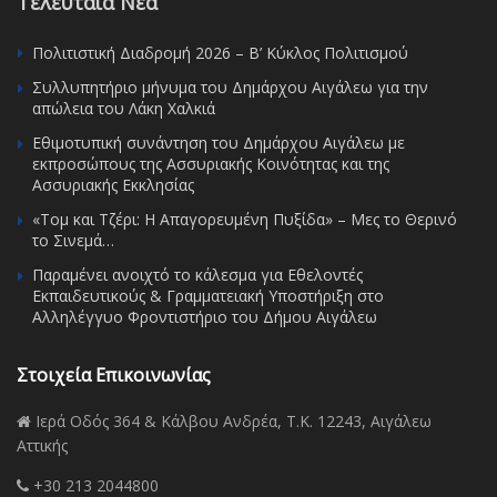
Τελευταία Νέα
Πολιτιστική Διαδρομή 2026 – Β’ Κύκλος Πολιτισμού
Συλλυπητήριο μήνυμα του Δημάρχου Αιγάλεω για την
απώλεια του Λάκη Χαλκιά
Εθιμοτυπική συνάντηση του Δημάρχου Αιγάλεω με
εκπροσώπους της Ασσυριακής Κοινότητας και της
Ασσυριακής Εκκλησίας
«Τομ και Τζέρι: Η Απαγορευμένη Πυξίδα» – Μες το Θερινό
το Σινεμά…
Παραμένει ανοιχτό το κάλεσμα για Εθελοντές
Εκπαιδευτικούς & Γραμματειακή Υποστήριξη στο
Αλληλέγγυο Φροντιστήριο του Δήμου Αιγάλεω
Στοιχεία Επικοινωνίας
Ιερά Οδός 364 & Κάλβου Ανδρέα, Τ.Κ. 12243, Αιγάλεω
Αττικής
+30 213 2044800