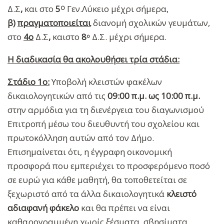
Δ.Σ
,
και στο
5
Γεν.Λύκειο μέχρι σήμερα,
Ο
β)
πραγματοποιείται
διανομή σχολικών γευμάτων,
στο
4
o
Δ.Σ
,
καιστο
8
Δ.Σ. μέχρι σήμερα.
ο
Η διαδικασία θα ακολουθήσει τρία στάδια:
Στάδιο 1ο:
Υποβολή κλειστών φακέλων
δικαιολογητικών από τις
09:00 π.µ. ως 10:00 π.µ.
στην αρμόδια για τη διενέργεια του διαγωνισμού
Επιτροπή μέσω του διευθυντή του σχολείου και
πρωτοκόλληση αυτών από τον Δήμο.
Επισημαίνεται ότι, η έγγραφη οικονομική
προσφορά που εμπεριέχει το προσφερόμενο ποσό
σε ευρώ για κάθε μαθητή, θα τοποθετείται σε
ξεχωριστό από τα άλλα δικαιολογητικά
κλειστό
αδιαφανή φάκελο
και θα πρέπει να είναι
καθαρογραμμένη χωρίς ξέσματα, σβησίματα,