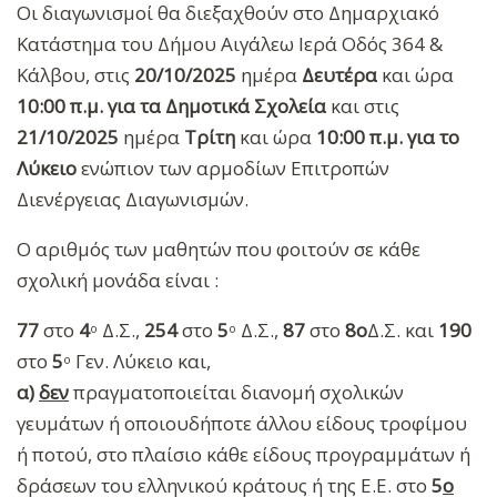
Οι διαγωνισμοί θα διεξαχθούν στο Δημαρχιακό
Κατάστημα του Δήμου Αιγάλεω Ιερά Οδός 364 &
Κάλβου, στις
20/10/2025
ημέρα
Δευτέρα
και ώρα
10:00 π.μ.
για τα Δημοτικά Σχολεία
και στις
21/10/2025
ημέρα
Τρίτη
και ώρα
10:00 π.μ.
για το
Λύκειο
ενώπιον των αρμοδίων Επιτροπών
Διενέργειας Διαγωνισμών.
Ο αριθμός των μαθητών που φοιτούν σε κάθε
σχολική μονάδα είναι :
77
στο
4
Δ.Σ.,
254
στο
5
Δ.Σ.,
87
στο
8ο
Δ.Σ. και
190
ο
ο
στο
5
Γεν. Λύκειο και,
ο
α)
δεν
πραγματοποιείται διανομή σχολικών
γευμάτων ή οποιουδήποτε άλλου είδους τροφίμου
ή ποτού, στο πλαίσιο κάθε είδους προγραμμάτων ή
δράσεων του ελληνικού κράτους ή της Ε.Ε. στο
5
o