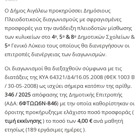
Ο Δήμος Αιγάλεω προκηρύσσει Δημόσιους
Πλειοδοτικούς διαγωνισμούς με σφραγισμένες
προσφορές για την ανάδειξη πλειοδοτών μίσθωσης
των κυλικείων στο
4
,
5
& 8
Δημοτικών Σχολείων &
ο
ο
ο
5
Γενικό Λύκειο τους οποίους θα διενεργήσουν οι
ο
επιτροπές διενέργειας των διαγωνισμών.
Οι διαγωνισμοί θα διεξαχθούν σύμφωνα με τις
διατάξεις της ΚΥΑ 64321/Δ4/16.05.2008 (ΦΕΚ 1003 Β
/ 30-05-2008) ως ισχύει σήμερα κατόπιν της αρίθμ.
346 / 2025
απόφασης της Δημοτικής Επιτροπής
(ΑΔΑ:
6ΦΤΩΩ6Ν-846
) με την οποία καθορίστηκαν οι
όροιτης προκήρυξηςμε ελάχιστο ποσό προσφοράς (
τιμή εκκίνησης
) το ποσό των
4,00 €
ανά μαθητή
ετησίως (189 εργάσιμες ημέρες ).