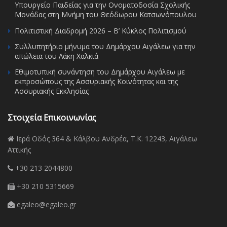
Υπουργείο Παιδείας για την Ονοματοδοσία Σχολικής
Μονάδας στη Μνήμη του Θεόδωρου Κατσωνόπουλου
Πολιτιστική Διαδρομή 2026 – Β’ Κύκλος Πολιτισμού
Συλλυπητήριο μήνυμα του Δημάρχου Αιγάλεω για την
απώλεια του Λάκη Χαλκιά
Εθιμοτυπική συνάντηση του Δημάρχου Αιγάλεω με
εκπροσώπους της Ασσυριακής Κοινότητας και της
Ασσυριακής Εκκλησίας
Στοιχεία Επικοινωνίας
Ιερά Οδός 364 & Κάλβου Ανδρέα, Τ.Κ. 12243, Αιγάλεω
Αττικής
+30 213 2044800
+30 210 5315669
egaleo@egaleo.gr