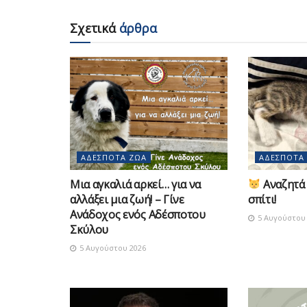
Σχετικά
άρθρα
ΑΔΈΣΠΟΤΑ ΖΏΑ
ΑΔΈΣΠΟΤΑ
Μια αγκαλιά αρκεί… για να
Αναζητά 
αλλάξει μια ζωή! – Γίνε
σπίτι!
Ανάδοχος ενός Αδέσποτου
5 Αυγούστου 
Σκύλου
5 Αυγούστου 2026