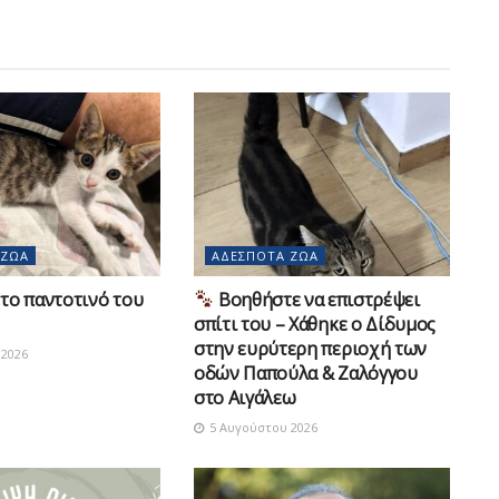
 ΖΏΑ
ΑΔΈΣΠΟΤΑ ΖΏΑ
το παντοτινό του
Βοηθήστε να επιστρέψει
σπίτι του – Χάθηκε ο Δίδυμος
στην ευρύτερη περιοχή των
2026
οδών Παπούλα & Ζαλόγγου
στο Αιγάλεω
5 Αυγούστου 2026