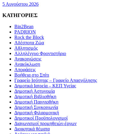
5 Αυγούστου 2026
ΚΑΤΗΓΟΡΙΕΣ
Bin2Bean
PADRION
Rock the Block
Αδέσποτα Ζώα
Αθλητισμός
Αλληλέγγυο Φροντιστήριο
Ανακοινώσεις
Ανακύκλωση
Αποφάσεις
Βοήθεια στο Σπίτι
Γραφείο Ισότητας – Γραφείο Απασχόλησης
Δημοτικά Ιατρεία – ΚΕΠ Υγείας
Δημοτική Αστυνομία
Δημοτική Βιβλιοθήκη
Δημοτική Παιγνιοθήκη
Δημοτική Συγκοινωνία
Δημοτική Φιλαρμονική
Δημοτικοί Προϋπολογισμοί
Διαγωνισμοί προμηθειών-έργων
Διοικητικά θέματα