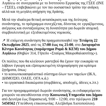
Αιγάλεω σε συνεργασία με το Ινστιτούτο Εργασίας της ΓΣΕΕ (ΙΝΕ
– ΓΣΕΕ), επιβεβαιώνει με τον πιο ουσιαστικό τρόπο την ανάγκη
αλλά και τη μεγάλη απήχηση της δράσης.
Μετά την ιδιαίτερα θετική ανταπόκριση και της δεύτερης
συνάντησης, το πρόγραμμα συνεχίζεται, δίνοντας σε εργαζόμενους,
ανέργους και συνταξιούχους τη δυνατότητα για δωρεάν ατομική
συμβουλευτική με εξειδικευμένους νομικούς.
📌 Η επόμενη συνάντηση θα πραγματοποιηθεί την
Τετάρτη 22
Οκτωβρίου 2025
, από τις
17:00 έως τις 21:00
, στο
Διευρυμένο
Κέντρο Κοινότητας (παράρτημα Ρομά & ΚΕΜ) του Δήμου
Αιγάλεω
(Θηβών 314, Γήπεδο «Σταύρος Μαυροθαλασσίτης»).
Οι πολίτες που θα κλείσουν ραντεβού θα έχουν την ευκαιρία να
λάβουν έγκυρη και εξατομικευμένη πληροφόρηση για κρίσιμα
ζητήματα, όπως:
• το κοινωνικοασφαλιστικό σύστημα όλων των ταμείων (ΙΚΑ,
ΔΗΜΟΣΙΟ, ΟΑΕΕ, ΟΓΑ κ.ά.)
• τα εργασιακά δικαιώματα (συμβάσεις, αποδοχές, άδειες κ.λπ.)
Για τον προγραμματισμό δωρεάν συνάντησης, οι ενδιαφερόμενοι
μπορούν να απευθύνονται στην
Κοινωνική Υπηρεσία του Δήμου
από Δευτέρα έως Παρασκευή, 9:00 – 12:00, στο τηλέφωνο
210
5450562
(Υπεύθυνη επικοινωνίας: Αλεξάνδρα Λιοτοπούλου).