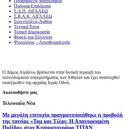
Προκηρύξεις προσωπικού
Πρόνοια Επιδόματα
Σ.Α.Π. ΑΙΓΑΛΕΩ
Σ.Β.Α.Κ. ΑΙΓΑΛΕΩ
Συνεντεύξεις-Άρθρα
Τεχνικά Έργα
Τοπική Δημοκρατία
Φορείς και Σύλλογοι
Ψυχολόγος – Λογοθεραπευτής
Ο Δήμος Αιγάλεω βρίσκεται στην δυτική περιοχή του
πολεοδομικού συγκροτήματος των Αθηνών και έχει αναπτυχθεί
εκατέρωθεν της αρχαίας Ιεράς Οδού.
Ακολουθήστε μας
Τελευταία Νέα
Με μεγάλη επιτυχία πραγματοποιήθηκε η προβολή
της ταινίας «Τομ και Τζέρι: Η Απαγορευμένη
Πυξίδα» στον Κινηματογράφο ΤΙΤΑΝ