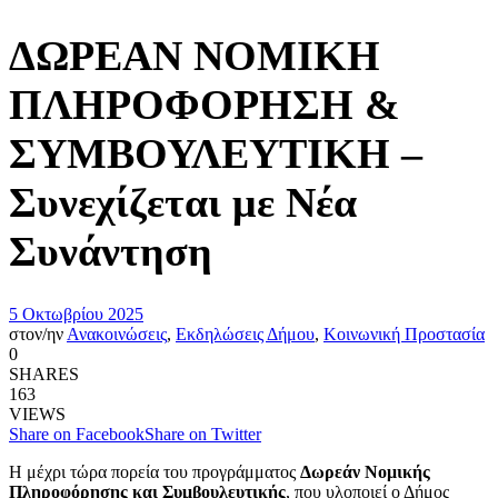
ΔΩΡΕΑΝ ΝΟΜΙΚΗ
ΠΛΗΡΟΦΟΡΗΣΗ &
ΣΥΜΒΟΥΛΕΥΤΙΚΗ –
Συνεχίζεται με Νέα
Συνάντηση
5 Οκτωβρίου 2025
στον/ην
Ανακοινώσεις
,
Εκδηλώσεις Δήμου
,
Κοινωνική Προστασία
0
SHARES
163
VIEWS
Share on Facebook
Share on Twitter
Η μέχρι τώρα πορεία του προγράμματος
Δωρεάν Νομικής
Πληροφόρησης και Συμβουλευτικής
, που υλοποιεί ο Δήμος