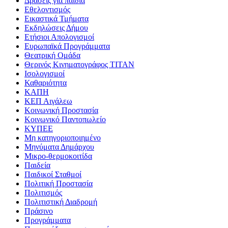
Δράσεις για παιδιά
Εθελοντισμός
Εικαστικά Τμήματα
Εκδηλώσεις Δήμου
Ετήσιοι Απολογισμοί
Ευρωπαϊκά Προγράμματα
Θεατρική Ομάδα
Θερινός Κινηματογράφος ΤΙΤΑΝ
Ισολογισμοί
Καθαριότητα
ΚΑΠΗ
ΚΕΠ Αιγάλεω
Κοινωνική Προστασία
Κοινωνικό Παντοπωλείο
ΚΥΠΕΕ
Μη κατηγοριοποιημένο
Μηνύματα Δημάρχου
Μικρο-θερμοκοιτίδα
Παιδεία
Παιδικοί Σταθμοί
Πολιτική Προστασία
Πολιτισμός
Πολιτιστική Διαδρομή
Πράσινο
Προγράμματα