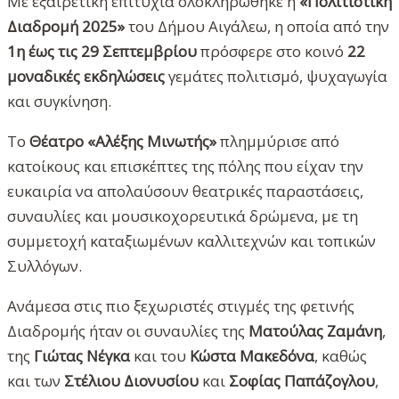
Με εξαιρετική επιτυχία ολοκληρώθηκε η
«Πολιτιστική
Διαδρομή 2025»
του Δήμου Αιγάλεω, η οποία από την
1η έως τις 29 Σεπτεμβρίου
πρόσφερε στο κοινό
22
μοναδικές εκδηλώσεις
γεμάτες πολιτισμό, ψυχαγωγία
και συγκίνηση.
Το
Θέατρο «Αλέξης Μινωτής»
πλημμύρισε από
κατοίκους και επισκέπτες της πόλης που είχαν την
ευκαιρία να απολαύσουν θεατρικές παραστάσεις,
συναυλίες και μουσικοχορευτικά δρώμενα, με τη
συμμετοχή καταξιωμένων καλλιτεχνών και τοπικών
Συλλόγων.
Ανάμεσα στις πιο ξεχωριστές στιγμές της φετινής
Διαδρομής ήταν οι συναυλίες της
Ματούλας Ζαμάνη
,
της
Γιώτας Νέγκα
και του
Κώστα Μακεδόνα
, καθώς
και των
Στέλιου Διονυσίου
και
Σοφίας Παπάζογλου
,