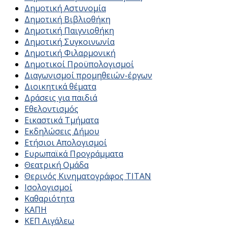
Δημοτική Αστυνομία
Δημοτική Βιβλιοθήκη
Δημοτική Παιγνιοθήκη
Δημοτική Συγκοινωνία
Δημοτική Φιλαρμονική
Δημοτικοί Προϋπολογισμοί
Διαγωνισμοί προμηθειών-έργων
Διοικητικά θέματα
Δράσεις για παιδιά
Εθελοντισμός
Εικαστικά Τμήματα
Εκδηλώσεις Δήμου
Ετήσιοι Απολογισμοί
Ευρωπαϊκά Προγράμματα
Θεατρική Ομάδα
Θερινός Κινηματογράφος ΤΙΤΑΝ
Ισολογισμοί
Καθαριότητα
ΚΑΠΗ
ΚΕΠ Αιγάλεω