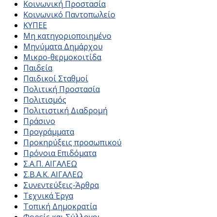
Κοινωνική Προστασία
Κοινωνικό Παντοπωλείο
ΚΥΠΕΕ
Μη κατηγοριοποιημένο
Μηνύματα Δημάρχου
Μικρο-θερμοκοιτίδα
Παιδεία
Παιδικοί Σταθμοί
Πολιτική Προστασία
Πολιτισμός
Πολιτιστική Διαδρομή
Πράσινο
Προγράμματα
Προκηρύξεις προσωπικού
Πρόνοια Επιδόματα
Σ.Α.Π. ΑΙΓΑΛΕΩ
Σ.Β.Α.Κ. ΑΙΓΑΛΕΩ
Συνεντεύξεις-Άρθρα
Τεχνικά Έργα
Τοπική Δημοκρατία
Φορείς και Σύλλογοι