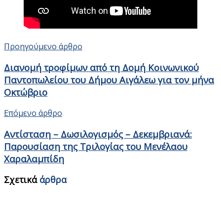
Προηγούμενο άρθρο
Διανομή τροφίμων από τη Δομή Κοινωνικού
Παντοπωλείου του Δήμου Αιγάλεω για τον μήνα
Οκτώβριο
Επόμενο άρθρο
Αντίσταση – Δωσιλογισμός – Δεκεμβριανά:
Παρουσίαση της Τριλογίας του Μενέλαου
Χαραλαμπίδη
Σχετικά
άρθρα