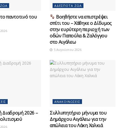
 ΖΏΑ
ΑΔΈΣΠΟΤΑ ΖΏΑ
το παντοτινό του
Βοηθήστε να επιστρέψει
σπίτι του – Χάθηκε ο Δίδυμος
στην ευρύτερη περιοχή των
2026
οδών Παπούλα & Ζαλόγγου
στο Αιγάλεω
5 Αυγούστου 2026
ΕΙΣ
ΑΝΑΚΟΙΝΏΣΕΙΣ
ή Διαδρομή 2026 –
Συλλυπητήριο μήνυμα του
Πολιτισμού
Δημάρχου Αιγάλεω για την
απώλεια του Λάκη Χαλκιά
2026