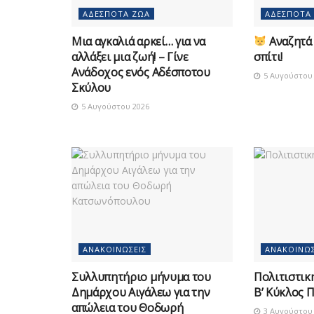
ΑΔΈΣΠΟΤΑ ΖΏΑ
ΑΔΈΣΠΟΤΑ
Μια αγκαλιά αρκεί… για να
Αναζητά 
αλλάξει μια ζωή! – Γίνε
σπίτι!
Ανάδοχος ενός Αδέσποτου
5 Αυγούστου 
Σκύλου
5 Αυγούστου 2026
ΑΝΑΚΟΙΝΏΣΕΙΣ
ΑΝΑΚΟΙΝΏΣ
Συλλυπητήριο μήνυμα του
Πολιτιστικ
Δημάρχου Αιγάλεω για την
Β’ Κύκλος 
απώλεια του Θοδωρή
3 Αυγούστου 