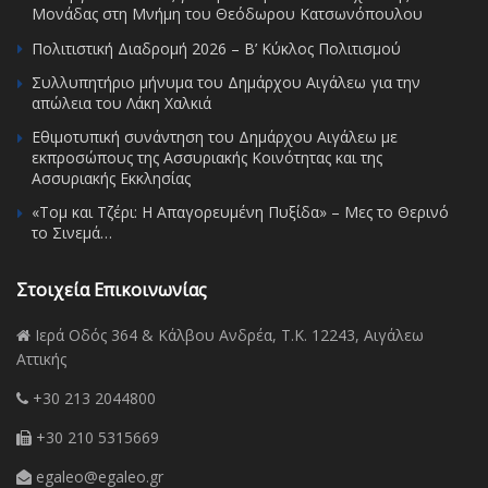
Μονάδας στη Μνήμη του Θεόδωρου Κατσωνόπουλου
Πολιτιστική Διαδρομή 2026 – Β’ Κύκλος Πολιτισμού
Συλλυπητήριο μήνυμα του Δημάρχου Αιγάλεω για την
απώλεια του Λάκη Χαλκιά
Εθιμοτυπική συνάντηση του Δημάρχου Αιγάλεω με
εκπροσώπους της Ασσυριακής Κοινότητας και της
Ασσυριακής Εκκλησίας
«Τομ και Τζέρι: Η Απαγορευμένη Πυξίδα» – Μες το Θερινό
το Σινεμά…
Στοιχεία Επικοινωνίας
Ιερά Οδός 364 & Κάλβου Ανδρέα, Τ.Κ. 12243, Αιγάλεω
Αττικής
+30 213 2044800
+30 210 5315669
egaleo@egaleo.gr