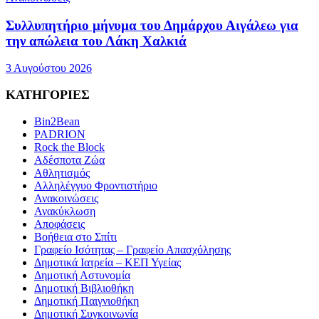
Συλλυπητήριο μήνυμα του Δημάρχου Αιγάλεω για
την απώλεια του Λάκη Χαλκιά
3 Αυγούστου 2026
ΚΑΤΗΓΟΡΙΕΣ
Bin2Bean
PADRION
Rock the Block
Αδέσποτα Ζώα
Αθλητισμός
Αλληλέγγυο Φροντιστήριο
Ανακοινώσεις
Ανακύκλωση
Αποφάσεις
Βοήθεια στο Σπίτι
Γραφείο Ισότητας – Γραφείο Απασχόλησης
Δημοτικά Ιατρεία – ΚΕΠ Υγείας
Δημοτική Αστυνομία
Δημοτική Βιβλιοθήκη
Δημοτική Παιγνιοθήκη
Δημοτική Συγκοινωνία