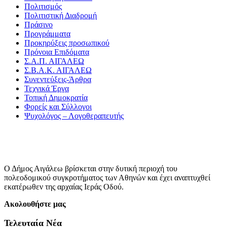
Πολιτισμός
Πολιτιστική Διαδρομή
Πράσινο
Προγράμματα
Προκηρύξεις προσωπικού
Πρόνοια Επιδόματα
Σ.Α.Π. ΑΙΓΑΛΕΩ
Σ.Β.Α.Κ. ΑΙΓΑΛΕΩ
Συνεντεύξεις-Άρθρα
Τεχνικά Έργα
Τοπική Δημοκρατία
Φορείς και Σύλλογοι
Ψυχολόγος – Λογοθεραπευτής
Ο Δήμος Αιγάλεω βρίσκεται στην δυτική περιοχή του
πολεοδομικού συγκροτήματος των Αθηνών και έχει αναπτυχθεί
εκατέρωθεν της αρχαίας Ιεράς Οδού.
Ακολουθήστε μας
Τελευταία Νέα