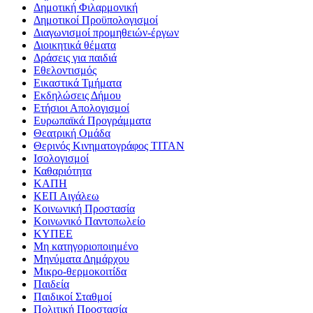
Δημοτική Φιλαρμονική
Δημοτικοί Προϋπολογισμοί
Διαγωνισμοί προμηθειών-έργων
Διοικητικά θέματα
Δράσεις για παιδιά
Εθελοντισμός
Εικαστικά Τμήματα
Εκδηλώσεις Δήμου
Ετήσιοι Απολογισμοί
Ευρωπαϊκά Προγράμματα
Θεατρική Ομάδα
Θερινός Κινηματογράφος ΤΙΤΑΝ
Ισολογισμοί
Καθαριότητα
ΚΑΠΗ
ΚΕΠ Αιγάλεω
Κοινωνική Προστασία
Κοινωνικό Παντοπωλείο
ΚΥΠΕΕ
Μη κατηγοριοποιημένο
Μηνύματα Δημάρχου
Μικρο-θερμοκοιτίδα
Παιδεία
Παιδικοί Σταθμοί
Πολιτική Προστασία