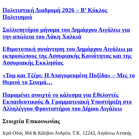
Πολιτιστική Διαδρομή 2026 – Β’ Κύκλος
Πολιτισμού
Συλλυπητήριο μήνυμα του Δημάρχου Αιγάλεω για
την απώλεια του Λάκη Χαλκιά
Εθιμοτυπική συνάντηση του Δημάρχου Αιγάλεω με
εκπροσώπους της Ασσυριακής Κοινότητας και της
Ασσυριακής Εκκλησίας
«Τομ και Τζέρι: Η Απαγορευμένη Πυξίδα» – Μες το
Θερινό το Σινεμά…
Παραμένει ανοιχτό το κάλεσμα για Εθελοντές
Εκπαιδευτικούς & Γραμματειακή Υποστήριξη στο
Αλληλέγγυο Φροντιστήριο του Δήμου Αιγάλεω
Στοιχεία Επικοινωνίας
Ιερά Οδός 364 & Κάλβου Ανδρέα, Τ.Κ. 12243, Αιγάλεω Αττικής