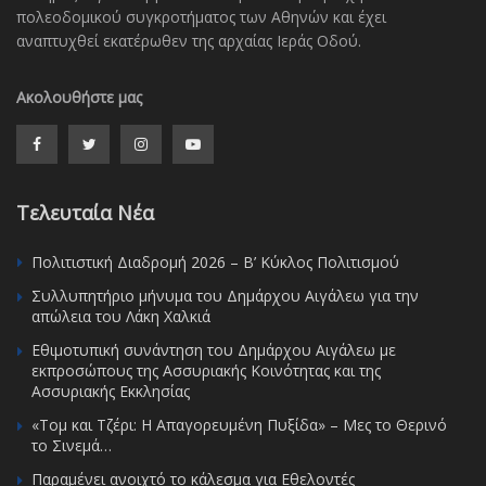
πολεοδομικού συγκροτήματος των Αθηνών και έχει
αναπτυχθεί εκατέρωθεν της αρχαίας Ιεράς Οδού.
Ακολουθήστε μας
Τελευταία Νέα
Πολιτιστική Διαδρομή 2026 – Β’ Κύκλος Πολιτισμού
Συλλυπητήριο μήνυμα του Δημάρχου Αιγάλεω για την
απώλεια του Λάκη Χαλκιά
Εθιμοτυπική συνάντηση του Δημάρχου Αιγάλεω με
εκπροσώπους της Ασσυριακής Κοινότητας και της
Ασσυριακής Εκκλησίας
«Τομ και Τζέρι: Η Απαγορευμένη Πυξίδα» – Μες το Θερινό
το Σινεμά…
Παραμένει ανοιχτό το κάλεσμα για Εθελοντές